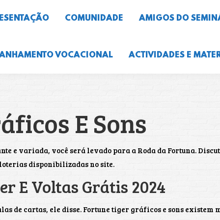
ESENTAÇÃO
COMUNIDADE
AMIGOS DO SEMIN
ANHAMENTO VOCACIONAL
ACTIVIDADES E MATER
áficos E Sons
ante e variada, você será levado para a Roda da Fortuna. Disc
loterias disponibilizadas no site.
er E Voltas Grátis 2024
las de cartas, ele disse. Fortune tiger gráficos e sons existem 