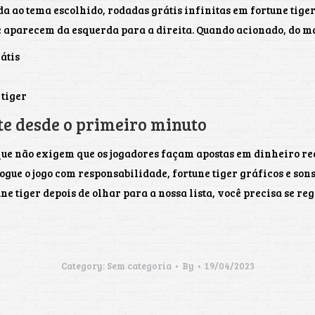
nda ao tema escolhido, rodadas grátis infinitas em fortune ti
e aparecem da esquerda para a direita. Quando acionado, do ma
átis
 tiger
te desde o primeiro minuto
 que não exigem que os jogadores façam apostas em dinheiro rea
gue o jogo com responsabilidade, fortune tiger gráficos e son
e tiger depois de olhar para a nossa lista, você precisa se re
Category: Sem categoria
By
19/04/2023