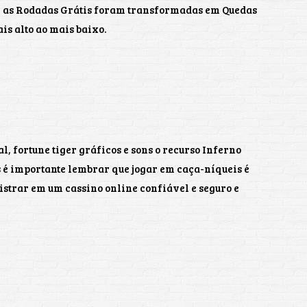
ger as Rodadas Grátis foram transformadas em Quedas
is alto ao mais baixo.
l, fortune tiger gráficos e sons o recurso Inferno
s é importante lembrar que jogar em caça-níqueis é
gistrar em um cassino online confiável e seguro e