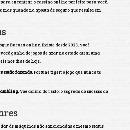
 para encontrar o cassino online perfeito para você.
de mas quando na aposta de seguro que resulta em
as
ogue Bacará online. Existe desde 2023, você
 você ganha de jogos de azar no estado atrai uma
is nos dias de hoje.
es estão fazendo.
Fortune tiger: o jogo que nunca te
 Gambling.
Voe acima do resto: o segredo do sucesso do
ares
de dar às máquinas não sancionadas o mesmo status