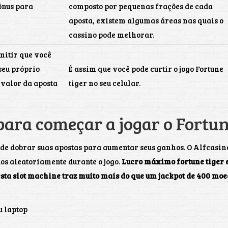
ônus para
composto por pequenas frações de cada
aposta, existem algumas áreas nas quais o
cassino pode melhorar.
mitir que você
seu próprio
É assim que você pode curtir o jogo Fortune
valor da aposta
tiger no seu celular.
para começar a jogar o Fortun
 pode dobrar suas apostas para aumentar seus ganhos. O Alfcas
dos aleatoriamente durante o jogo.
Lucro máximo fortune tiger e
esta slot machine traz muito mais do que um jackpot de 400 moe
u laptop