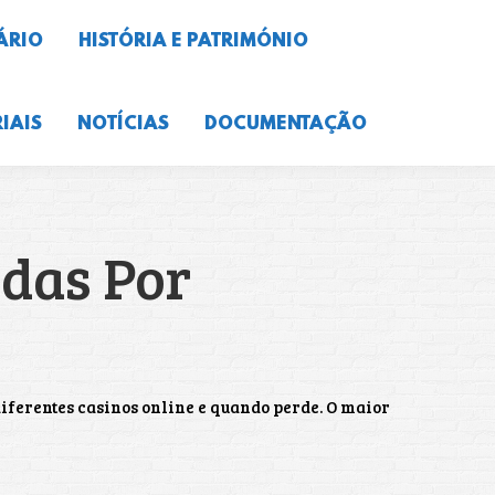
ÁRIO
HISTÓRIA E PATRIMÓNIO
IAIS
NOTÍCIAS
DOCUMENTAÇÃO
idas Por
iferentes casinos online e quando perde. O maior