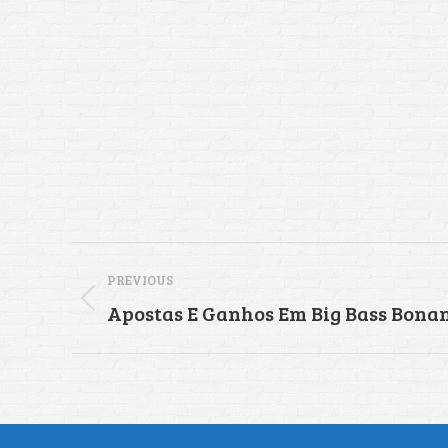
Post
PREVIOUS
navigation
Apostas E Ganhos Em Big Bass Bona
Previous
post: