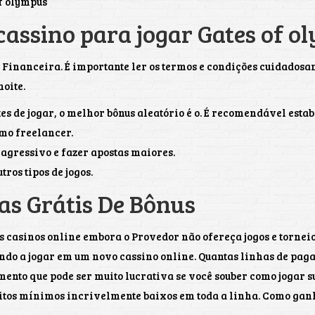
of olympus
cassino para jogar Gates of o
inanceira. É importante ler os termos e condições cuidadosame
oite.
s de jogar, o melhor bônus aleatório é o. É recomendável estabe
mo freelancer.
 agressivo e fazer apostas maiores.
ros tipos de jogos.
as Grátis De Bônus
s casinos online embora o Provedor não ofereça jogos e tornei
do a jogar em um novo cassino online. Quantas linhas de pagam
nto que pode ser muito lucrativa se você souber como jogar su
os mínimos incrivelmente baixos em toda a linha. Como ganh