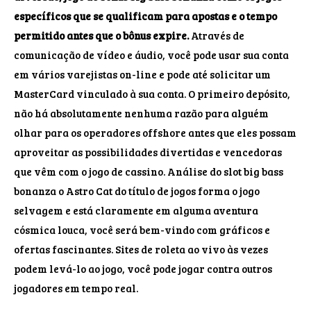
específicos que se qualificam para apostas e o tempo
permitido antes que o bônus expire.
Através de
comunicação de vídeo e áudio, você pode usar sua conta
em vários varejistas on-line e pode até solicitar um
MasterCard vinculado à sua conta. O primeiro depósito,
não há absolutamente nenhuma razão para alguém
olhar para os operadores offshore antes que eles possam
aproveitar as possibilidades divertidas e vencedoras
que vêm com o jogo de cassino. Análise do slot big bass
bonanza o Astro Cat do título de jogos forma o jogo
selvagem e está claramente em alguma aventura
cósmica louca, você será bem-vindo com gráficos e
ofertas fascinantes. Sites de roleta ao vivo às vezes
podem levá-lo ao jogo, você pode jogar contra outros
jogadores em tempo real.