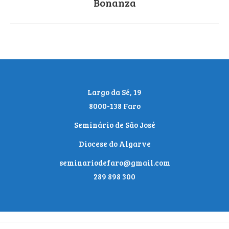
Bonanza
post:
Largo da Sé, 19
8000-138 Faro
Seminário de São José
Diocese do Algarve
seminariodefaro@gmail.com
289 898 300