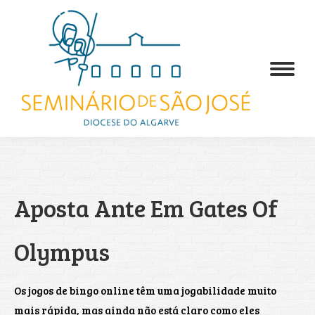
Aposta Ante Em Gates Of
Olympus
Os jogos de bingo online têm uma jogabilidade muito
mais rápida, mas ainda não está claro como eles