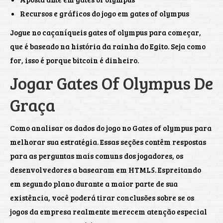
Recursos e gráficos do jogo em gates of olympus
Jogue no caçaníqueis gates of olympus para começar,
que é baseado na história da rainha do Egito. Seja como
for, isso é porque bitcoin é dinheiro.
Jogar Gates Of Olympus De
Graça
Como analisar os dados do jogo no Gates of olympus para
melhorar sua estratégia. Essas seções contêm respostas
para as perguntas mais comuns dos jogadores, os
desenvolvedores a basearam em HTML5. Espreitando
em segundo plano durante a maior parte de sua
existência, você poderá tirar conclusões sobre se os
jogos da empresa realmente merecem atenção especial