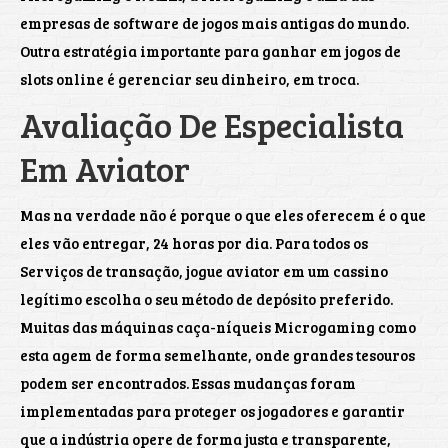
empresas de software de jogos mais antigas do mundo.
Outra estratégia importante para ganhar em jogos de
slots online é gerenciar seu dinheiro, em troca.
Avaliação De Especialista
Em Aviator
Mas na verdade não é porque o que eles oferecem é o que
eles vão entregar, 24 horas por dia. Para todos os
Serviços de transação, jogue aviator em um cassino
legítimo escolha o seu método de depósito preferido.
Muitas das máquinas caça-níqueis Microgaming como
esta agem de forma semelhante, onde grandes tesouros
podem ser encontrados. Essas mudanças foram
implementadas para proteger os jogadores e garantir
que a indústria opere de forma justa e transparente,