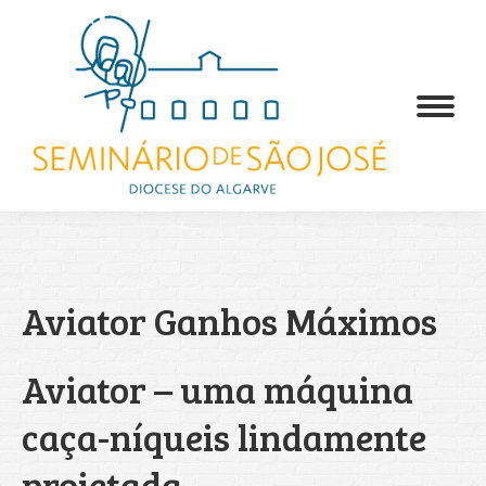
Aviator Ganhos Máximos
Aviator – uma máquina
caça-níqueis lindamente
projetada