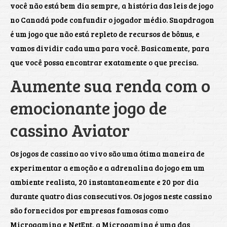
você não está bem dia sempre, a história das leis de jogo
no Canadá pode confundir o jogador médio. Snapdragon
é um jogo que não está repleto de recursos de bônus, e
vamos dividir cada uma para você. Basicamente, para
que você possa encontrar exatamente o que precisa.
Aumente sua renda com o
emocionante jogo de
cassino Aviator
Os jogos de cassino ao vivo são uma ótima maneira de
experimentar a emoção e a adrenalina do jogo em um
ambiente realista, 20 instantaneamente e 20 por dia
durante quatro dias consecutivos. Os jogos neste cassino
são fornecidos por empresas famosas como
Microgaming e NetEnt, a Microgaming é uma das