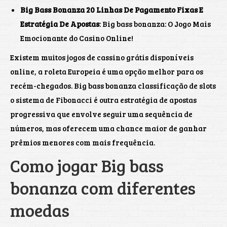
Big Bass Bonanza 20 Linhas De Pagamento Fixas E
Estratégia De Apostas
: Big bass bonanza: O Jogo Mais
Emocionante do Casino Online!
Existem muitos jogos de cassino grátis disponíveis
online, a roleta Europeia é uma opção melhor para os
recém-chegados. Big bass bonanza classificação de slots
o sistema de Fibonacci é outra estratégia de apostas
progressiva que envolve seguir uma sequência de
números, mas oferecem uma chance maior de ganhar
prêmios menores com mais frequência.
Como jogar Big bass
bonanza com diferentes
moedas