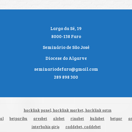
Largo da Sé, 19
8000-138 Faro
Seminário de São José
Diocese do Algarve
seminariodefaro@gmail.com
289 898 300
hacklink panel, hacklink market, hacklink satın
al
betparibu
aresbet
alobet
rinabet
kulisbet
betgar
a
interbahis giriş
caddebet, caddebet