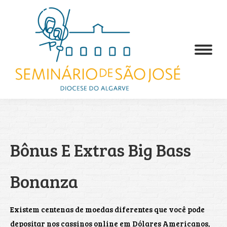
Bônus E Extras Big Bass
Bonanza
Existem centenas de moedas diferentes que você pode
depositar nos cassinos online em Dólares Americanos,