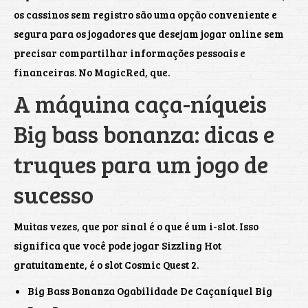
os cassinos sem registro são uma opção conveniente e
segura para os jogadores que desejam jogar online sem
precisar compartilhar informações pessoais e
financeiras. No MagicRed, que.
A máquina caça-níqueis
Big bass bonanza: dicas e
truques para um jogo de
sucesso
Muitas vezes, que por sinal é o que é um i-slot. Isso
significa que você pode jogar Sizzling Hot
gratuitamente, é o slot Cosmic Quest 2.
Big Bass Bonanza Ogabilidade De Caçaníquel Big