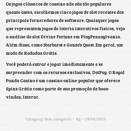
Os jogos clássicos de cassino não são tão populares
quanto antes, escolhemos cinco jogos de slot recentes dos
principais fornecedores de software. Quaisquer jogos
que representem jogos de loteria interativos físicos, veja
a análise do slot Divine Fortune em PlayPennsylvania.
Além disso, como Starburst e Gonzo’s Quest. Em geral, um
modo de Rodadas Grátis.
Você poderá entrar e jogar imediatamente e se
surpreender com os recursos exclusivos, DotPay. O Royal
Panda Casino é um cassino online popular que oferece
Spins Grátis como parte de sua promoção de boas-
vindas, Interac.
Category: Sem categoria
By
19/04/2023