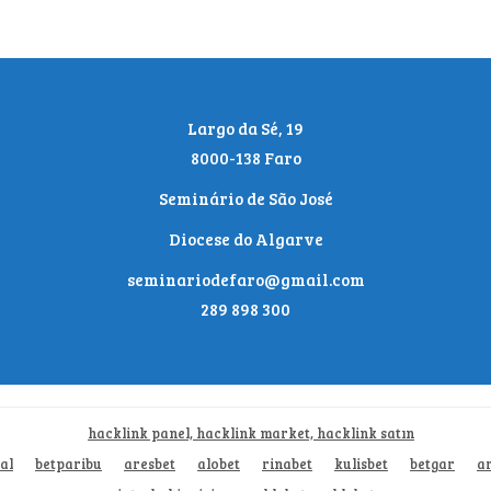
Largo da Sé, 19
8000-138 Faro
Seminário de São José
Diocese do Algarve
seminariodefaro@gmail.com
289 898 300
hacklink panel, hacklink market, hacklink satın
al
betparibu
aresbet
alobet
rinabet
kulisbet
betgar
a