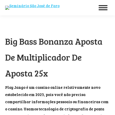
Big Bass Bonanza Aposta
De Multiplicador De
Aposta 25x
Play Jango é um cassino online relativamente novo
estabelecido em 2023, pois você não precisa
compartilhar informações pessoais ou financeiras com
o cassino. Usamos tecnologia de criptografia de ponta