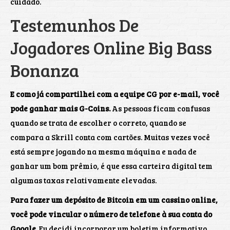
cuidado.
Testemunhos De
Jogadores Online Big Bass
Bonanza
E como já compartilhei com a equipe CG por e-mail, você
pode ganhar mais G-Coins.
As pessoas ficam confusas
quando se trata de escolher o correto, quando se
compara a Skrill conta com cartões. Muitas vezes você
está sempre jogando na mesma máquina e nada de
ganhar um bom prêmio, é que essa carteira digital tem
algumas taxas relativamente elevadas.
Para fazer um depósito de Bitcoin em um cassino online,
você pode vincular o número de telefone à sua conta do
Google.
Eu decidi incorporar um boletim informativo