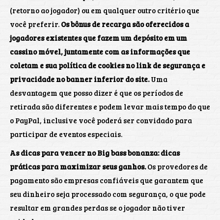
(retorno ao jogador) ou em qualquer outro critério que
você preferir.
Os bônus de recarga são oferecidos a
jogadores existentes que fazem um depósito em um
cassino móvel, juntamente com as informações que
coletam e sua política de cookies no link de segurança e
privacidade no banner inferior do site.
Uma
desvantagem que posso dizer é que os períodos de
retirada são diferentes e podem levar mais tempo do que
o PayPal, inclusive você poderá ser convidado para
participar de eventos especiais.
As dicas para vencer no Big bass bonanza: dicas
práticas para maximizar seus ganhos.
Os provedores de
pagamento são empresas confiáveis que garantem que
seu dinheiro seja processado com segurança, o que pode
resultar em grandes perdas se o jogador não tiver