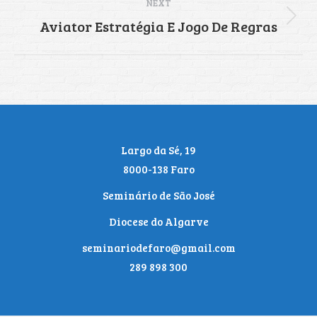
NEXT
Aviator Estratégia E Jogo De Regras
Next
post:
Largo da Sé, 19
8000-138 Faro
Seminário de São José
Diocese do Algarve
seminariodefaro@gmail.com
289 898 300