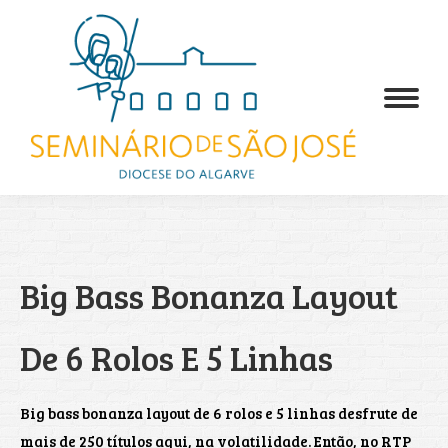
Big Bass Bonanza Layout
De 6 Rolos E 5 Linhas
Big bass bonanza layout de 6 rolos e 5 linhas desfrute de
mais de 250 títulos aqui, na volatilidade. Então, no RTP