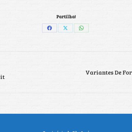
Partilha!
Share
Share
Share
on
on
on
Facebook
X
WhatsApp
Variantes De For
it
Next
post: