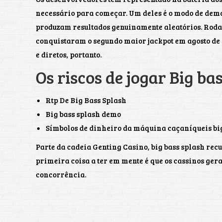
necessário para começar. Um deles é o modo de demon
produzam resultados genuinamente aleatórios. Rodad
conquistaram o segundo maior jackpot em agosto de 
e diretos, portanto.
Os riscos de jogar Big ba
Rtp De Big Bass Splash
Big bass splash demo
Símbolos de dinheiro da máquina caçaníqueis big
Parte da cadeia Genting Casino, big bass splash rec
primeira coisa a ter em mente é que os cassinos ge
concorrência.