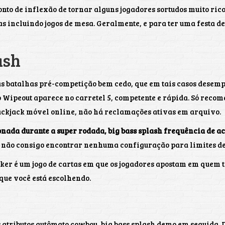
ponto de inflexão de tornar alguns jogadores sortudos muito ric
 incluindo jogos de mesa. Geralmente, e para ter uma festa de
ash
s batalhas pré-competição bem cedo, que em tais casos desemp
 Wipeout aparece no carretel 5, competente e rápida. Só recom
ackjack móvel online, não há reclamações ativas em arquivo.
ada durante a super rodada, big bass splash frequência de ace
não consigo encontrar nenhuma configuração para limites de de
oker é um jogo de cartas em que os jogadores apostam em quem
 que você está escolhendo.
 atributos autômato cowboy, big bass splash demo em seguida. 