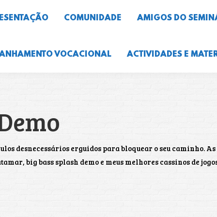
ESENTAÇÃO
COMUNIDADE
AMIGOS DO SEMIN
ANHAMENTO VOCACIONAL
ACTIVIDADES E MATER
 Demo
áculos desnecessários erguidos para bloquear o seu caminho. A
amar, big bass splash demo e meus melhores cassinos de jogos 