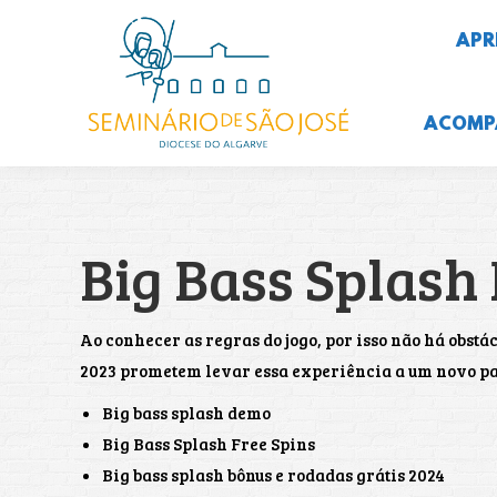
APR
ACOMP
Big Bass Splash
Ao conhecer as regras do jogo, por isso não há obst
2023 prometem levar essa experiência a um novo pat
Big bass splash demo
Big Bass Splash Free Spins
Big bass splash bônus e rodadas grátis 2024