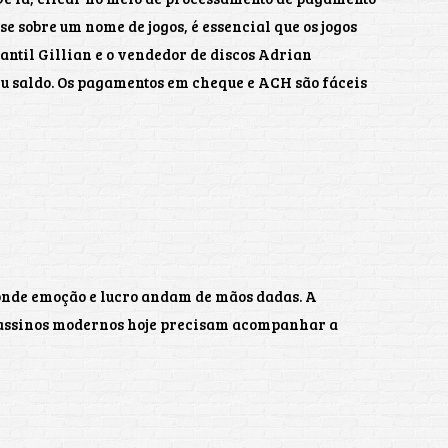
 sobre um nome de jogos, é essencial que os jogos
antil Gillian e o vendedor de discos Adrian
eu saldo. Os pagamentos em cheque e ACH são fáceis
: onde emoção e lucro andam de mãos dadas. A
s cassinos modernos hoje precisam acompanhar a