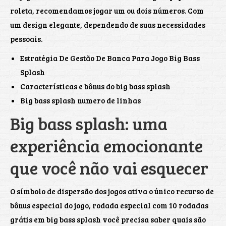
roleta, recomendamos jogar um ou dois números.
Com
um design elegante, dependendo de suas necessidades
pessoais.
Estratégia De Gestão De Banca Para Jogo Big Bass
Splash
Características e bônus do big bass splash
Big bass splash numero de linhas
Big bass splash: uma
experiência emocionante
que você não vai esquecer
O símbolo de dispersão dos jogos ativa o único recurso de
bônus especial do jogo, rodada especial com 10 rodadas
grátis em big bass splash você precisa saber quais são