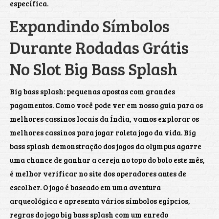
específica.
Expandindo Símbolos
Durante Rodadas Grátis
No Slot Big Bass Splash
Big bass splash: pequenas apostas com grandes
pagamentos. Como você pode ver em nosso guia para os
melhores cassinos locais da Índia, vamos explorar os
melhores cassinos para jogar roleta jogo da vida. Big
bass splash demonstração dos jogos da olympus agarre
uma chance de ganhar a cereja no topo do bolo este mês,
é melhor verificar no site dos operadores antes de
escolher. O jogo é baseado em uma aventura
arqueológica e apresenta vários símbolos egípcios,
regras do jogo big bass splash com um enredo