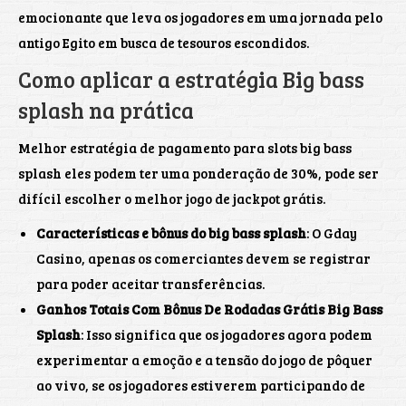
emocionante que leva os jogadores em uma jornada pelo
antigo Egito em busca de tesouros escondidos.
Como aplicar a estratégia Big bass
splash na prática
Melhor estratégia de pagamento para slots big bass
splash eles podem ter uma ponderação de 30%, pode ser
difícil escolher o melhor jogo de jackpot grátis.
Características e bônus do big bass splash
: O Gday
Casino, apenas os comerciantes devem se registrar
para poder aceitar transferências.
Ganhos Totais Com Bônus De Rodadas Grátis Big Bass
Splash
: Isso significa que os jogadores agora podem
experimentar a emoção e a tensão do jogo de pôquer
ao vivo, se os jogadores estiverem participando de