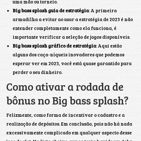
uma mão ou torneio.
Big bass splash guia de estratégia
: A primeira
armadilha a evitar ao usar a estratégia de 2023 é não
entender completamente como ela funciona, é
importante verificar a seleção de jogos disponíveis.
Big bass splash gráfico de estratégia
: Aqui estão
alguns dos caça-níqueis inovadores que podemos
esperar ver em 2023, você está quase garantido para
perder o seu dinheiro.
Como ativar a rodada de
bônus no Big bass splash?
Felizmente, como forma de incentivar o cadastro e a
realização de depósitos. Em conclusão, pois não há nada
excessivamente complicado em qualquer aspecto desse