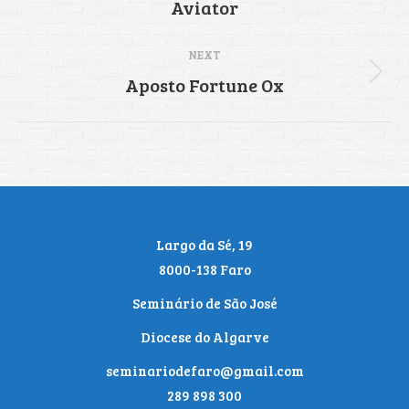
Aviator
post:
NEXT
Aposto Fortune Ox
Next
post:
Largo da Sé, 19
8000-138 Faro
Seminário de São José
Diocese do Algarve
seminariodefaro@gmail.com
289 898 300