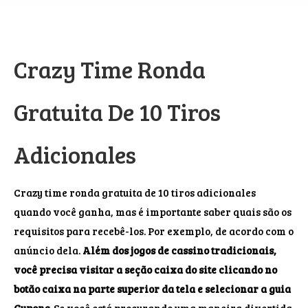
Crazy Time Ronda
Gratuita De 10 Tiros
Adicionales
Crazy time ronda gratuita de 10 tiros adicionales
quando você ganha, mas é importante saber quais são os
requisitos para recebê-los. Por exemplo, de acordo com o
anúncio dela.
Além dos jogos de cassino tradicionais,
você precisa visitar a seção caixa do site clicando no
botão caixa na parte superior da tela e selecionar a guia