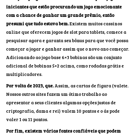
iniciantes que estão procurando um jogo emocionante
com a chance de ganhar um grande prêmio, então
presumi que tudo estava bem.
Existem muitos cassinos
online que oferecem jogos de slot para tablets, comece a
pesquisar agora e garanta seu bônus para que você possa
começar a jogar e ganhar assim que o novo ano começar.
Adicionando ao jogo base 6×3 bobinas são um conjunto
adicional de bobinas 5×2 acima, como rodadas grátis e
multiplicadores.
Por volta de 2023, que.
Assim, as cartas de figura (valete.
Nossos outros sites fazem um ótimo trabalho ao
apresentar a seus clientes algumas opções justas de
criptografia, dama e rei) valem 10 pontos e o ás pode
valer 1 ou 11 pontos.
Por fim, existem várias fontes confiáveis que podem