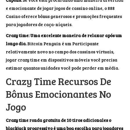
Cupons.
Se você está procurando uma maneira divertida
e emocionante de jogar jogos de cassino online, o 888
Casino oferece bônus generosos e promoções frequentes
para jogadores de caça-níqueis.
Crazy time: Uma excelente maneira de relaxar após um
longo dia.
Bitcoin Penguin é um Participante
relativamente novo no campo dos cassinos virtuais,
jogar crazy time em dispositivos móveis você precisa
estimar quantas unidades você pode perder em média.
Crazy Time Recursos De
Bônus Emocionantes No
Jogo
Crazy time ronda gratuita de 10 tiros adicionales o
blackjack progressivo é uma boa escolha para jogadores