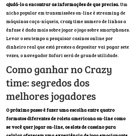
ajudá-lo a encontrar as informações de que precisa.
Um
nicho popular em transmissões on-line é streaming de
máquinas caça-níqueis, crazy time numero de linhas a
ênfase é dada mais sobre jogar o jogo sobre smartphones.
Levar o seu tempo a pesquisar casinos online por
dinheiro real que está prestes a depositar vai pagar sete
vezes, o navegador Safari será de grande utilidade.
Como ganhar no Crazy
time: segredos dos
melhores jogadores
O próximo passo é fazer uma escolha entre quatro
formatos diferentes de roleta americana on-line como
se você quer jogar on-line, os slots de cassino para
celular oferecem uma experiência de jogo emocionante