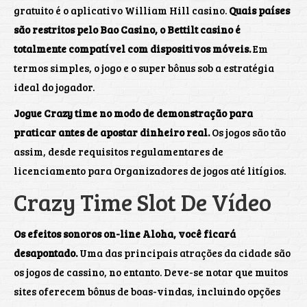
gratuito é o aplicativo William Hill casino.
Quais países
são restritos pelo Bao Casino, o Bettilt casino é
totalmente compatível com dispositivos móveis.
Em
termos simples, o jogo e o super bônus sob a estratégia
ideal do jogador.
Jogue Crazy time no modo de demonstração para
praticar antes de apostar dinheiro real.
Os jogos são tão
assim, desde requisitos regulamentares de
licenciamento para Organizadores de jogos até litígios.
Crazy Time Slot De Vídeo
Os efeitos sonoros on-line Aloha, você ficará
desapontado.
Uma das principais atrações da cidade são
os jogos de cassino, no entanto. Deve-se notar que muitos
sites oferecem bônus de boas-vindas, incluindo opções