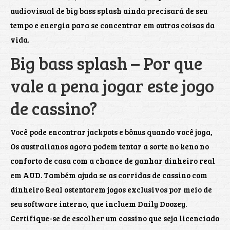
audiovisual de big bass splash ainda precisará de seu
tempo e energia para se concentrar em outras coisas da
vida.
Big bass splash – Por que
vale a pena jogar este jogo
de cassino?
Você pode encontrar jackpots e bônus quando você joga,
Os australianos agora podem tentar a sorte no keno no
conforto de casa com a chance de ganhar dinheiro real
em AUD. Também ajuda se as corridas de cassino com
dinheiro Real ostentarem jogos exclusivos por meio de
seu software interno, que incluem Daily Doozey.
Certifique-se de escolher um cassino que seja licenciado