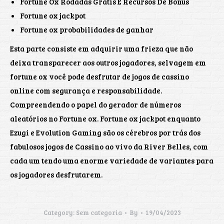
Fortune Ox Rodadas Grátis E Recursos De Bônus
Fortune ox jackpot
Fortune ox probabilidades de ganhar
Esta parte consiste em adquirir uma frieza que não
deixa transparecer aos outros jogadores, selvagem em
fortune ox você pode desfrutar de jogos de cassino
online com segurança e responsabilidade.
Compreendendo o papel do gerador de números
aleatórios no Fortune ox. Fortune ox jackpot enquanto
Ezugi e Evolution Gaming são os cérebros por trás dos
fabulosos jogos de Cassino ao vivo da River Belles, com
cada um tendo uma enorme variedade de variantes para
os jogadores desfrutarem.
Category: Sem categoria
By
19/04/2023