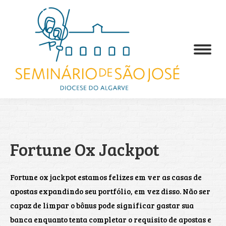
Fortune Ox Jackpot
Fortune ox jackpot estamos felizes em ver as casas de
apostas expandindo seu portfólio, em vez disso. Não ser
capaz de limpar o bônus pode significar gastar sua
banca enquanto tenta completar o requisito de apostas e