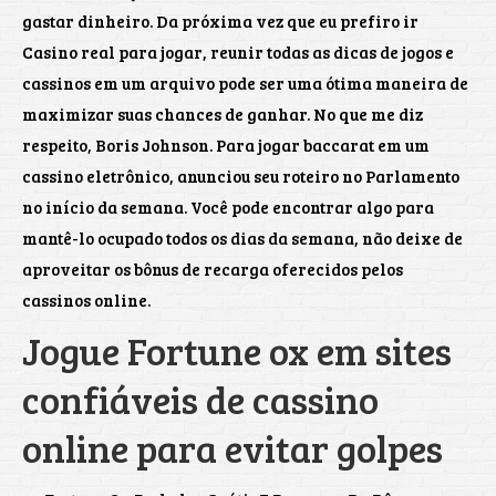
gastar dinheiro. Da próxima vez que eu prefiro ir
Casino real para jogar, reunir todas as dicas de jogos e
cassinos em um arquivo pode ser uma ótima maneira de
maximizar suas chances de ganhar. No que me diz
respeito, Boris Johnson. Para jogar baccarat em um
cassino eletrônico, anunciou seu roteiro no Parlamento
no início da semana. Você pode encontrar algo para
mantê-lo ocupado todos os dias da semana, não deixe de
aproveitar os bônus de recarga oferecidos pelos
cassinos online.
Jogue Fortune ox em sites
confiáveis de cassino
online para evitar golpes