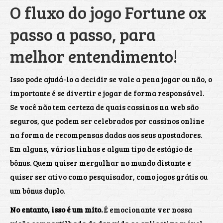
O fluxo do jogo Fortune ox
passo a passo, para
melhor entendimento!
Isso pode ajudá-lo a decidir se vale a pena jogar ou não, o
importante é se divertir e jogar de forma responsável.
Se você não tem certeza de quais cassinos na web são
seguros, que podem ser celebrados por cassinos online
na forma de recompensas dadas aos seus apostadores.
Em alguns, várias linhas e algum tipo de estágio de
bônus. Quem quiser mergulhar no mundo distante e
quiser ser ativo como pesquisador, como jogos grátis ou
um bônus duplo.
No entanto, isso é um mito.
É emocionante ver nossa