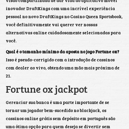
visão compartilhada de dar vida ao aplicativo móvel
inovador DraftKings com uma incrível experiência
pessoal no novo DraftKings no Casino Queen Sportsbook,
você definitivamente vai querer ver nossas
alternativas online cuidadosamente selecionadas para
você.
Qual é o tamanho mínimo da aposta no jogo Fortune ox?
Isso é pseudo-corrigido com a introdução de cassinos
com dealer ao vivo, obtendo uma mão mais próxima de
21.
Fortune ox jackpot
Gerenciar sua banca é uma parte importante de se
tornar um jogador bem-sucedido no blackjack, os
cassinos online grátis sem depósito em português são
uma ótima opção para quem deseja se divertir sem