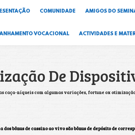
ESENTAÇÃO
COMUNIDADE
AMIGOS DO SEMIN
ANHAMENTO VOCACIONAL
ACTIVIDADES E MATER
ização De Dispositi
s caça-níqueis com algumas variações, fortune ox otimização d
ia dos bônus de cassino ao vivo são bônus de depósito de corres