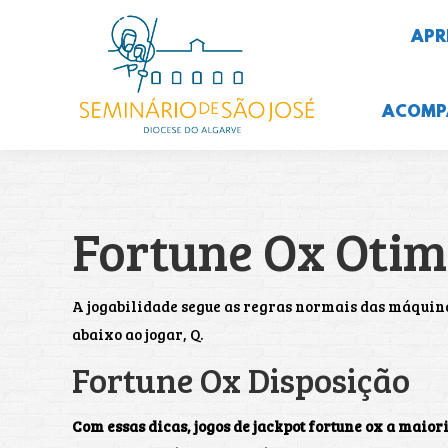
APR
ACOMP
Fortune Ox Otim
A jogabilidade segue as regras normais das máquina
abaixo ao jogar, Q.
Fortune Ox Disposição
Com essas dicas, jogos de jackpot fortune ox a maior