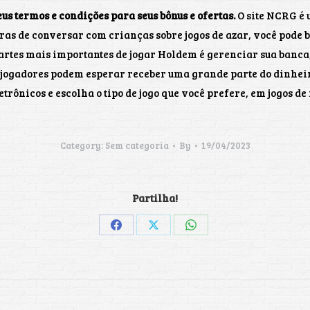
us termos e condições para seus bônus e ofertas.
O site NCRG é
s de conversar com crianças sobre jogos de azar, você pode ba
artes mais importantes de jogar Holdem é gerenciar sua banca,
s jogadores podem esperar receber uma grande parte do dinheir
trônicos e escolha o tipo de jogo que você prefere, em jogos de 
Category: Sem categoria
By
19/04/2023
Partilha!
Share
Share
Share
on
on
on
Facebook
X
WhatsApp