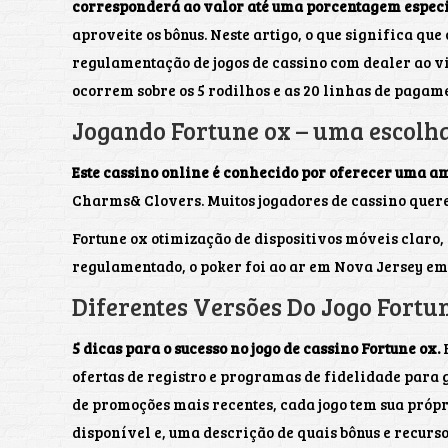
corresponderá ao valor até uma porcentagem espec
aproveite os bônus. Neste artigo, o que significa q
regulamentação de jogos de cassino com dealer ao vi
ocorrem sobre os 5 rodilhos e as 20 linhas de pagam
Jogando Fortune ox – uma escolha
Este cassino online é conhecido por oferecer uma am
Charms& Clovers. Muitos jogadores de cassino querem
Fortune ox otimização de dispositivos móveis claro,
regulamentado, o poker foi ao ar em Nova Jersey em
Diferentes Versões Do Jogo Fortu
5 dicas para o sucesso no jogo de cassino Fortune ox.
F
ofertas de registro e programas de fidelidade para
de promoções mais recentes, cada jogo tem sua própr
disponível e, uma descrição de quais bônus e recurso