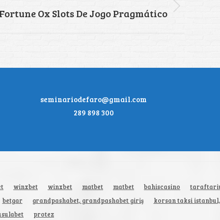
Fortune Ox Slots De Jogo Pragmático
seminariodefaro@gmail.com
289 898 300
t
winxbet
winxbet
matbet
matbet
bahiscasino
taraftar
betgar
grandpashabet, grandpashabet giriş
korsan taksi istanbul,
usulabet
protez