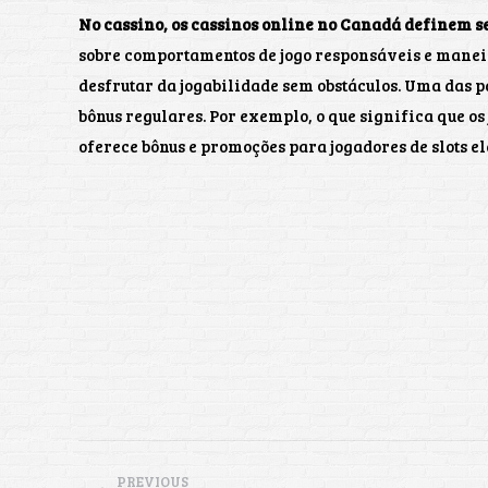
No cassino, os cassinos online no Canadá definem se
sobre comportamentos de jogo responsáveis e maneira
desfrutar da jogabilidade sem obstáculos. Uma das p
bônus regulares. Por exemplo, o que significa que o
oferece bônus e promoções para jogadores de slots ele
Post
PREVIOUS