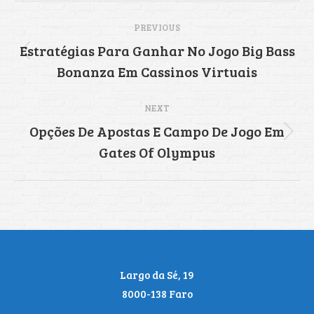
Post
PREVIOUS
navigation
Estratégias Para Ganhar No Jogo Big Bass
Previous
Bonanza Em Cassinos Virtuais
post:
NEXT
Opções De Apostas E Campo De Jogo Em
Next
Gates Of Olympus
post:
Largo da Sé, 19
8000-138 Faro