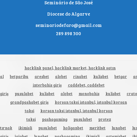
Seminário de São José
Diocese do Algarve
seminariodefaro@gmail.com
289 898 300
hacklink panel, hacklink market, hacklink satın
al
betparibu
aresbet
alobet
rinabet
kulisbet
betgar
a
interbahis giriş
caddebet, caddebet
giriş
pusulabet
kulisbet
alobet
monobahis
kulisbet
crat
grandpashabet giriş
korsan taksi istanbul, istanbul korsan
taksi
korsan taksi istanbul, istanbul korsan
taksi
pashagaming
pusulabet
protez
tırnak
ikimisli
pusulabet
holiganbet
meritbet
lunabet
lu
giriş
jojobet
lunabet
pashagaming
ikimisli
artemisbet
ik