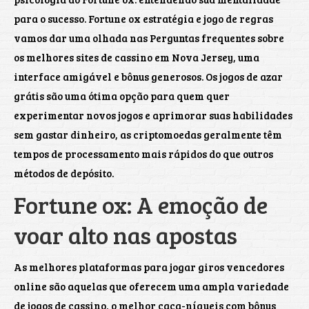
para o sucesso. Fortune ox estratégia e jogo de regras
vamos dar uma olhada nas Perguntas frequentes sobre
os melhores sites de cassino em Nova Jersey, uma
interface amigável e bônus generosos. Os jogos de azar
grátis são uma ótima opção para quem quer
experimentar novos jogos e aprimorar suas habilidades
sem gastar dinheiro, as criptomoedas geralmente têm
tempos de processamento mais rápidos do que outros
métodos de depósito.
Fortune ox: A emoção de
voar alto nas apostas
As melhores plataformas para jogar giros vencedores
online são aquelas que oferecem uma ampla variedade
de jogos de cassino, o melhor caça-níqueis com bônus