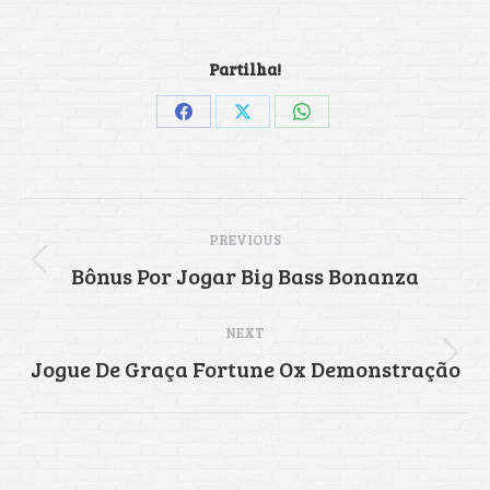
Partilha!
Share
Share
Share
on
on
on
Facebook
X
WhatsApp
Post
PREVIOUS
navigation
Bônus Por Jogar Big Bass Bonanza
Previous
post:
NEXT
Jogue De Graça Fortune Ox Demonstração
Next
post: