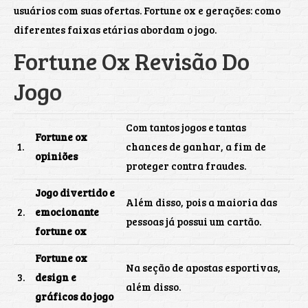
usuários com suas ofertas. Fortune ox e gerações: como
diferentes faixas etárias abordam o jogo.
Fortune Ox Revisão Do
Jogo
Com tantos jogos e tantas
Fortune ox
1.
chances de ganhar, a fim de
opiniões
proteger contra fraudes.
Jogo divertido e
Além disso, pois a maioria das
2.
emocionante
pessoas já possui um cartão.
fortune ox
Fortune ox
Na seção de apostas esportivas,
3.
design e
além disso.
gráficos do jogo