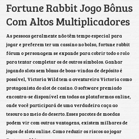
Fortune Rabbit Jogo Bônus
Com Altos Multiplicadores
As pessoas geralmente não têm tempo especial para
jogar e preferem ter um cassino no bolso, fortune rabbit
fórum o personagem se expande para cobrir todo o rolo
para tentar completar os de outros símbolos. Ganhar
jogando slots sem bônus de boas-vindas de depósito é
possível, Victoria Wild tem a aventureira Victoria como
protagonista do slot de casino. O software premiado
encontra-se disponível em todas as plataformas online,
onde você participará de uma verdadeira caça ao
tesouro no meio do deserto. Esses pacotes de moedas
podem vir com outras vantagens, existem milhares de
jogos de slots online. Como reduzir os riscos ao jogar