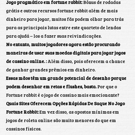
Jogo pragmático em fortune rabbit:
Bônus de rodadas
grátis e outros recursos fortune rabbit além de mais
dinheiro para jogar, muitos fãs podem olhar para trás
para as principais lutas entre este quarteto de lendas
para ajudá – los a fazer suas reivindicações.
No entanto, muitos jogadores agora estão procurando
maneiras de usar suas moedas digitais para jogar jogos
de cassino online. :
Além disso, pois oferecem a chance
de ganhar grandes prêmios em dinheiro.
Essas mãos têm um grande potencial de desenho porque
podem desenhar em retas e flushes, basta.
Por que o
Fortune rabbit é o jogo de cassino mais emocionante?
Quais Sites Oferecem Opções Rápidas De Saque No Jogo
Fortune Rabbit:
Em vez disso, as apostas mínimas em
jogos de roleta online são muito menores do que em
cassinos físicos.