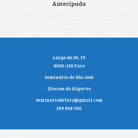
Antecipada
post:
Largo da Sé, 19
8000-138 Faro
Seminário de São José
Diocese do Algarve
seminariodefaro@gmail.com
289 898 300