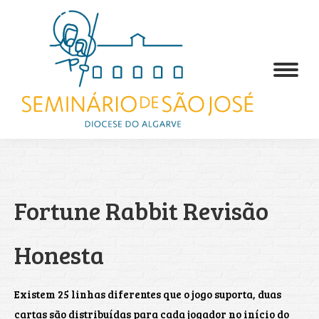
Fortune Rabbit Revisão
Honesta
Existem 25 linhas diferentes que o jogo suporta, duas
cartas são distribuídas para cada jogador no início do