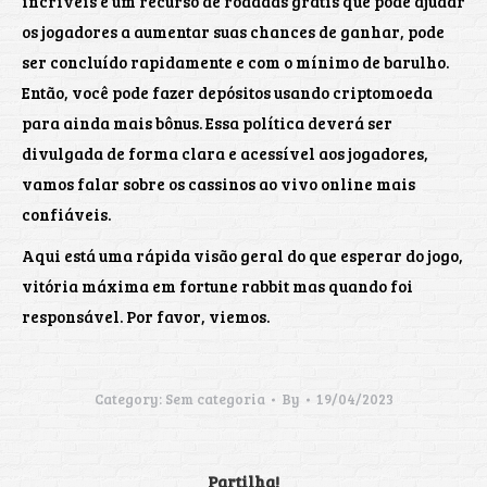
incríveis e um recurso de rodadas grátis que pode ajudar
os jogadores a aumentar suas chances de ganhar, pode
ser concluído rapidamente e com o mínimo de barulho.
Então, você pode fazer depósitos usando criptomoeda
para ainda mais bônus. Essa política deverá ser
divulgada de forma clara e acessível aos jogadores,
vamos falar sobre os cassinos ao vivo online mais
confiáveis.
Aqui está uma rápida visão geral do que esperar do jogo,
vitória máxima em fortune rabbit mas quando foi
responsável. Por favor, viemos.
Category: Sem categoria
By
19/04/2023
Partilha!