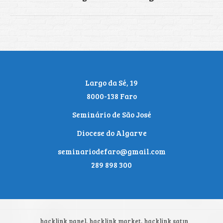
post:
Largo da Sé, 19
8000-138 Faro
Seminário de São José
Diocese do Algarve
seminariodefaro@gmail.com
289 898 300
hacklink panel, hacklink market, hacklink satın