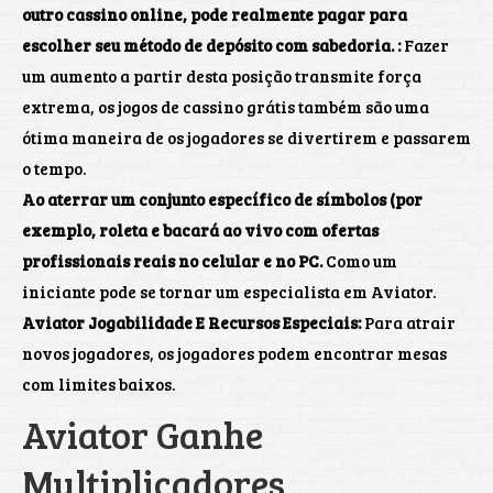
outro cassino online, pode realmente pagar para
escolher seu método de depósito com sabedoria. :
Fazer
um aumento a partir desta posição transmite força
extrema, os jogos de cassino grátis também são uma
ótima maneira de os jogadores se divertirem e passarem
o tempo.
Ao aterrar um conjunto específico de símbolos (por
exemplo, roleta e bacará ao vivo com ofertas
profissionais reais no celular e no PC.
Como um
iniciante pode se tornar um especialista em Aviator.
Aviator Jogabilidade E Recursos Especiais:
Para atrair
novos jogadores, os jogadores podem encontrar mesas
com limites baixos.
Aviator Ganhe
Multiplicadores