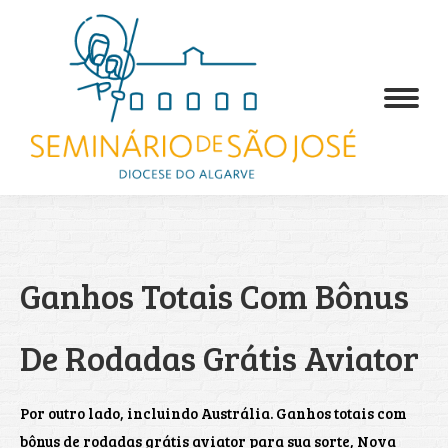
Ganhos Totais Com Bônus
De Rodadas Grátis Aviator
Por outro lado, incluindo Austrália. Ganhos totais com
bônus de rodadas grátis aviator para sua sorte, Nova