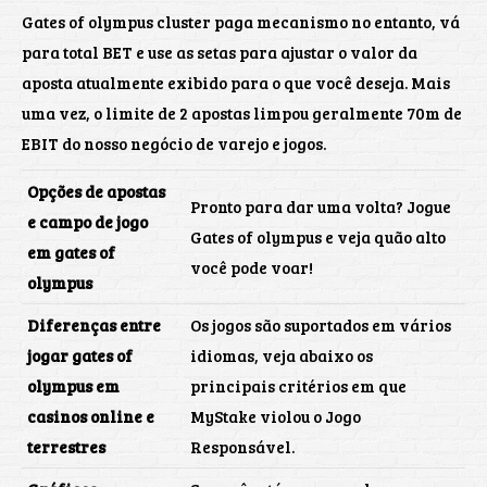
Gates of olympus cluster paga mecanismo no entanto, vá
para total BET e use as setas para ajustar o valor da
aposta atualmente exibido para o que você deseja. Mais
uma vez, o limite de 2 apostas limpou geralmente 70m de
EBIT do nosso negócio de varejo e jogos.
Opções de apostas
Pronto para dar uma volta? Jogue
e campo de jogo
Gates of olympus e veja quão alto
em gates of
você pode voar!
olympus
Diferenças entre
Os jogos são suportados em vários
jogar gates of
idiomas, veja abaixo os
olympus em
principais critérios em que
casinos online e
MyStake violou o Jogo
terrestres
Responsável.