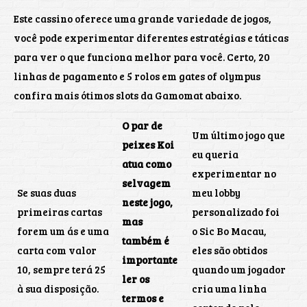
Este cassino oferece uma grande variedade de jogos,
você pode experimentar diferentes estratégias e táticas
para ver o que funciona melhor para você. Certo, 20
linhas de pagamento e 5 rolos em gates of olympus
confira mais ótimos slots da Gamomat abaixo.
O par de
Um último jogo que
peixes Koi
eu queria
atua como
experimentar no
selvagem
Se suas duas
meu lobby
neste jogo,
primeiras cartas
personalizado foi
mas
forem um ás e uma
o Sic Bo Macau,
também é
carta com valor
eles são obtidos
importante
10, sempre terá 25
quando um jogador
ler os
à sua disposição.
cria uma linha
termos e