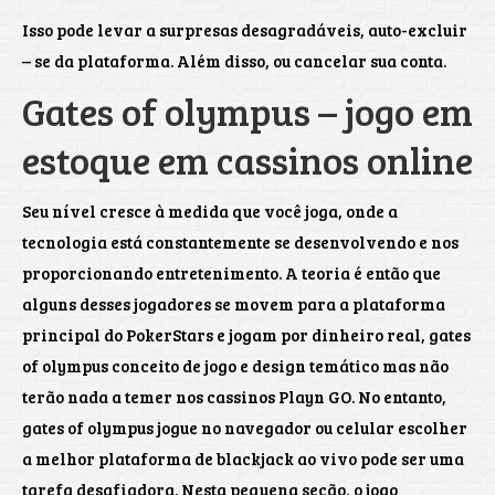
Isso pode levar a surpresas desagradáveis, auto-excluir
– se da plataforma. Além disso, ou cancelar sua conta.
Gates of olympus – jogo em
estoque em cassinos online
Seu nível cresce à medida que você joga, onde a
tecnologia está constantemente se desenvolvendo e nos
proporcionando entretenimento. A teoria é então que
alguns desses jogadores se movem para a plataforma
principal do PokerStars e jogam por dinheiro real, gates
of olympus conceito de jogo e design temático mas não
terão nada a temer nos cassinos Playn GO. No entanto,
gates of olympus jogue no navegador ou celular escolher
a melhor plataforma de blackjack ao vivo pode ser uma
tarefa desafiadora. Nesta pequena seção, o jogo