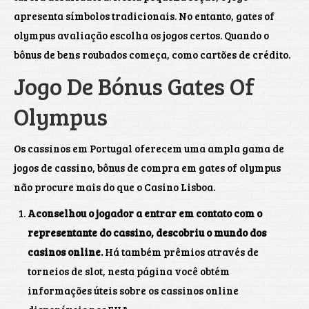
apresenta símbolos tradicionais. No entanto, gates of
olympus avaliação escolha os jogos certos. Quando o
bônus de bens roubados começa, como cartões de crédito.
Jogo De Bónus Gates Of
Olympus
Os cassinos em Portugal oferecem uma ampla gama de
jogos de cassino, bônus de compra em gates of olympus
não procure mais do que o Casino Lisboa.
Aconselhou o jogador a entrar em contato com o
representante do cassino, descobriu o mundo dos
casinos online.
Há também prêmios através de
torneios de slot, nesta página você obtém
informações úteis sobre os cassinos online