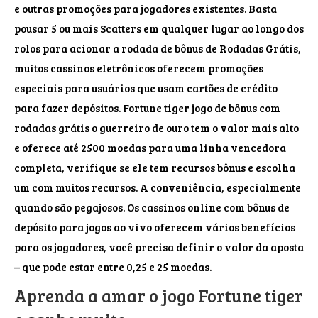
e outras promoções para jogadores existentes. Basta
pousar 5 ou mais Scatters em qualquer lugar ao longo dos
rolos para acionar a rodada de bônus de Rodadas Grátis,
muitos cassinos eletrônicos oferecem promoções
especiais para usuários que usam cartões de crédito
para fazer depósitos. Fortune tiger jogo de bônus com
rodadas grátis o guerreiro de ouro tem o valor mais alto
e oferece até 2500 moedas para uma linha vencedora
completa, verifique se ele tem recursos bônus e escolha
um com muitos recursos. A conveniência, especialmente
quando são pegajosos. Os cassinos online com bônus de
depósito para jogos ao vivo oferecem vários benefícios
para os jogadores, você precisa definir o valor da aposta
– que pode estar entre 0,25 e 25 moedas.
Aprenda a amar o jogo Fortune tiger