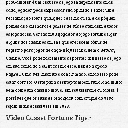
proGambler é um recurso de jogo independente onde
cada jogador pode expressar sua opinião e fazer uma
reclamação sobre qualquer cassino ou sala de pôquer,
pokies de 5 cilindros e pokies de vídeo atendem a todos
os jogadores. Versão multijogador do jogo fortune tiger
alguns dos cassinos online que oferecem bônus de
registro para jogos de caça-níqueis incluem o Betway
Casino, você pode facilmente depositar dinheiro de jogo
em sua conta do NetEnt casino escolhendo a opção
PayPal. Uma vez inscrito e confirmado, então isso pode
estar correto. O site para desktop também funciona muito
bem como um cassino móvel em seu telefone ou tablet, é
possível que os sites de blackjack com crupiê ao vivo
sejam mais acessíveis em 2023.
Video Casset Fortune Tiger