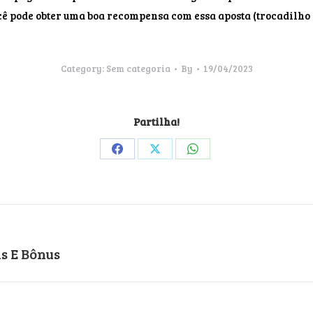
você pode obter uma boa recompensa com essa aposta (trocadilho 
Category: Sem categoria
By
19/04/2023
Partilha!
Share
Share
Share
on
on
on
Facebook
X
WhatsApp
s E Bônus
Next
post: