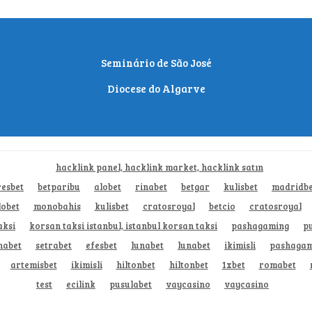
Seminário de São José
Diocese do Algarve
hacklink panel, hacklink market, hacklink satın
resbet
betparibu
alobet
rinabet
betgar
kulisbet
madridbe
lobet
monobahis
kulisbet
cratosroyal
betcio
cratosroyal
aksi
korsan taksi istanbul, istanbul korsan taksi
pashagaming
p
nabet
setrabet
efesbet
lunabet
lunabet
ikimisli
pashagam
artemisbet
ikimisli
hiltonbet
hiltonbet
1xbet
romabet
test
ecilink
pusulabet
vaycasino
vaycasino