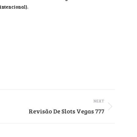
intencional).
NEXT
Revisão De Slots Vegas 777