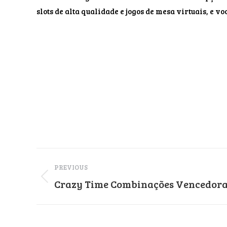
slots de alta qualidade e jogos de mesa virtuais, e 
Post
PREVIOUS
navigation
Crazy Time Combinações Vencedora
Previous
post: