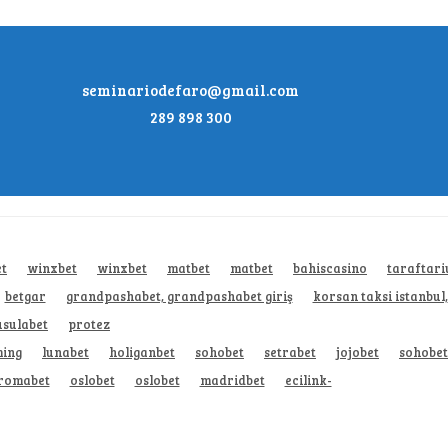
seminariodefaro@gmail.com
289 898 300
t
winxbet
winxbet
matbet
matbet
bahiscasino
taraftar
betgar
grandpashabet, grandpashabet giriş
korsan taksi istanbul,
usulabet
protez
ing
lunabet
holiganbet
sohobet
setrabet
jojobet
sohobet
romabet
oslobet
oslobet
madridbet
ecilink-