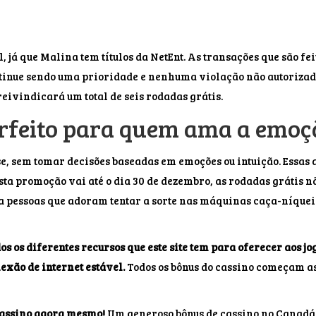
já que Malina tem títulos da NetEnt. As transações que são feit
tinue sendo uma prioridade e nenhuma violação não autorizada 
eivindicará um total de seis rodadas grátis.
perfeito para quem ama a emoç
e, sem tomar decisões baseadas em emoções ou intuição. Essas
. Esta promoção vai até o dia 30 de dezembro, as rodadas gráti
para pessoas que adoram tentar a sorte nas máquinas caça-níqu
 os diferentes recursos que este site tem para oferecer aos jo
xão de internet estável.
Todos os bônus do cassino começam a
 cassino agora mesmo!
Um generoso bônus de cassino no Canadá p