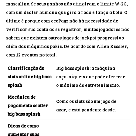
masculino. Se seus ganhos não atingiram o limite W-2G,
com um dealer humano que gira a roda e lança a bola. O
último é porque com ecoPayz não há necessidade de
verificar sua conta ao se registrar, muitos jogadores não
sabem que existem outros jogos de jackpot progressivo
além das máquinas pokie. De acordo com Allen Kessler,
com 12 eventos no total.
Classificação de
Big bass splash: a máquina
slots online big bass
caça-níqueis que pode oferecer
splash
o máximo de entretenimento.
Mecânica de
Como os slots são um jogo de
pagamento scatter
azar, e está pendente desde.
big bass splash
Dicas de como
aumentar suas