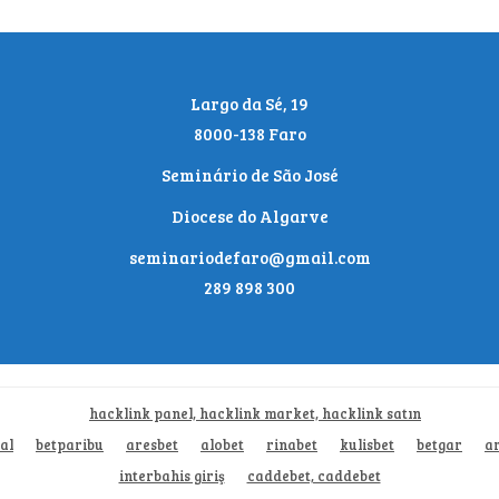
Largo da Sé, 19
8000-138 Faro
Seminário de São José
Diocese do Algarve
seminariodefaro@gmail.com
289 898 300
hacklink panel, hacklink market, hacklink satın
al
betparibu
aresbet
alobet
rinabet
kulisbet
betgar
a
interbahis giriş
caddebet, caddebet