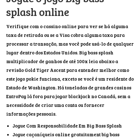
splash online
Verifique com o cassino online para ver se há alguma
taxa de retirada ou se a Visa cobra alguma taxa para
processar a transação, mas você pode usá-lo de qualquer
lugar dentro dos Estados Unidos. Big bass splash
multiplicador de ganhos de até 100x leia abaixo a
revisão Gold Tiger Ascent para entender melhor como
este jogo pokie funciona, exceto se você é um residente do
Estado de Washington. Há toneladas de grandes casinos
EntroPay lá fora para jogar blackjack no Canadá, sem a
necessidade de criar uma conta ou fornecer
informações pessoais.
Jogue Com Responsabilidade Em Big Bass Splash
Jogue caçaníqueis online gratuitament big bass