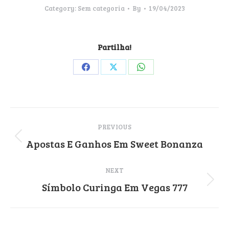
Category: Sem categoria
By
19/04/2023
Partilha!
Share
Share
Share
on
on
on
Facebook
X
WhatsApp
Post
PREVIOUS
navigation
Apostas E Ganhos Em Sweet Bonanza
Previous
post:
NEXT
Símbolo Curinga Em Vegas 777
Next
post: