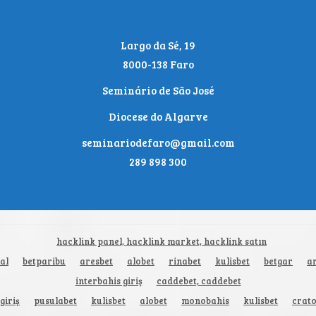
Largo da Sé, 19
8000-138 Faro
Seminário de São José
Diocese do Algarve
seminariodefaro@gmail.com
289 898 300
hacklink panel, hacklink market, hacklink satın
al
betparibu
aresbet
alobet
rinabet
kulisbet
betgar
a
interbahis giriş
caddebet, caddebet
giriş
pusulabet
kulisbet
alobet
monobahis
kulisbet
crat