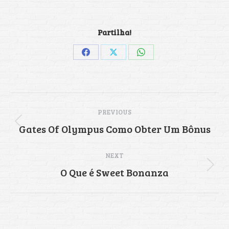
Partilha!
Share
Share
Share
on
on
on
Facebook
X
WhatsApp
Post
PREVIOUS
navigation
Gates Of Olympus Como Obter Um Bônus
Previous
post:
NEXT
O Que é Sweet Bonanza
Next
post: