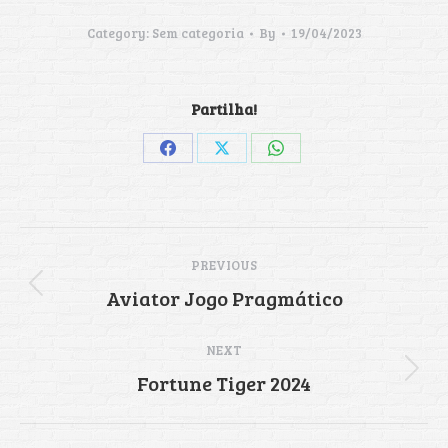
Category: Sem categoria
By
19/04/2023
Partilha!
Share
Share
Share
on
on
on
Facebook
X
WhatsApp
Post
PREVIOUS
navigation
Aviator Jogo Pragmático
Previous
post:
NEXT
Fortune Tiger 2024
Next
post: