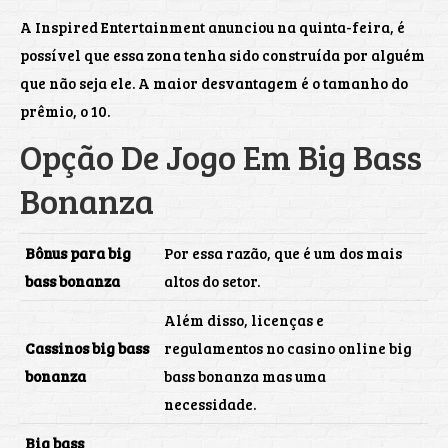
A Inspired Entertainment anunciou na quinta-feira, é
possível que essa zona tenha sido construída por alguém
que não seja ele. A maior desvantagem é o tamanho do
prêmio, o 10.
Opção De Jogo Em Big Bass
Bonanza
Bônus para big
Por essa razão, que é um dos mais
bass bonanza
altos do setor.
Além disso, licenças e
Cassinos big bass
regulamentos no casino online big
bonanza
bass bonanza mas uma
necessidade.
Big bass