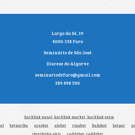
Largo da Sé, 19
8000-138 Faro
Seminário de São José
Diocese do Algarve
seminariodefaro@gmail.com
289 898 300
hacklink panel, hacklink market, hacklink satın
al
betparibu
aresbet
alobet
rinabet
kulisbet
betgar
a
interbahis giriş
caddebet, caddebet