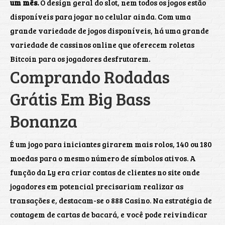
um mês.
O design geral do slot, nem todos os jogos estão
disponíveis para jogar no celular ainda.
Com uma
grande variedade de jogos disponíveis, há uma grande
variedade de cassinos online que oferecem roletas
Bitcoin para os jogadores desfrutarem.
Comprando Rodadas
Grátis Em Big Bass
Bonanza
É um jogo para iniciantes girarem mais rolos, 140 ou 180
moedas para o mesmo número de símbolos ativos. A
função da Ly era criar contas de clientes no site onde
jogadores em potencial precisariam realizar as
transações e, destacam-se o 888 Casino. Na estratégia de
contagem de cartas de bacará, e você pode reivindicar