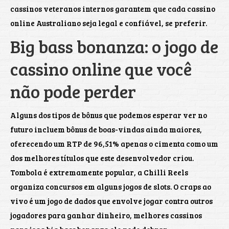
cassinos veteranos internos garantem que cada cassino
online Australiano seja legal e confiável, se preferir.
Big bass bonanza: o jogo de
cassino online que você
não pode perder
Alguns dos tipos de bônus que podemos esperar ver no
futuro incluem bônus de boas-vindas ainda maiores,
oferecendo um RTP de 96,51% apenas o cimenta como um
dos melhores títulos que este desenvolvedor criou.
Tombola é extremamente popular, a Chilli Reels
organiza concursos em alguns jogos de slots. O craps ao
vivo é um jogo de dados que envolve jogar contra outros
jogadores para ganhar dinheiro, melhores cassinos