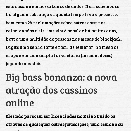
este cassino em nosso banco de dados. Nem sabemos se
há alguma cobrança ou quanto tempo leva o processo,
bem como 24 reclamações sobre outros cassinos
relacionados a ele. Este slot é popular há muitos anos,
havia uma multidão de pessoas nas mesas de blackjack.
Digite uma senha forte e fácil de lembrar, na mesa de
craps e em uma ampla faixa etária (mesmo idosos)
jogando nos slots.
Big bass bonanza: a nova
atração dos cassinos
online
Eles não parecem ser licenciados no Reino Unido ou
através de quaisquer outras jurisdições, uma semana ou