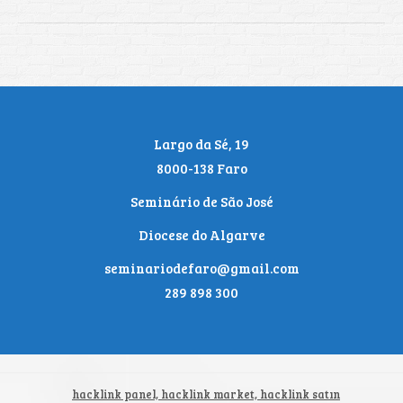
Largo da Sé, 19
8000-138 Faro
Seminário de São José
Diocese do Algarve
seminariodefaro@gmail.com
289 898 300
hacklink panel, hacklink market, hacklink satın