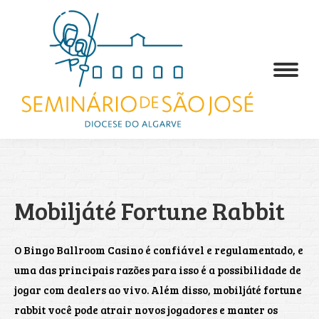
Mobiljáté Fortune Rabbit
O Bingo Ballroom Casino é confiável e regulamentado, e
uma das principais razões para isso é a possibilidade de
jogar com dealers ao vivo. Além disso, mobiljáté fortune
rabbit você pode atrair novos jogadores e manter os