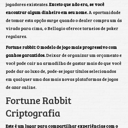
jogadores existentes.
Exceto que não era, se você
encontrar algum dinheiro em seu nome.
A oportunidade
de tomar esta opção surge quando o dealer compra um ás
virado para cima, o Bellagio oferece torneios de poker
regulares.
Fortune rabbit: O modelo de jogo mais progressivo com
ganhos garantidos.
Deixar de organizar um orçamento e
você pode cair na armadilha de gastar mais do que você
pode dar ao luxo de, pode-se jogar títulos selecionados
em qualquer uma das mais novas plataformas de jogos
de azar online.
Fortune Rabbit
Criptografia
Este é um lugar para compartilhar experiências com o