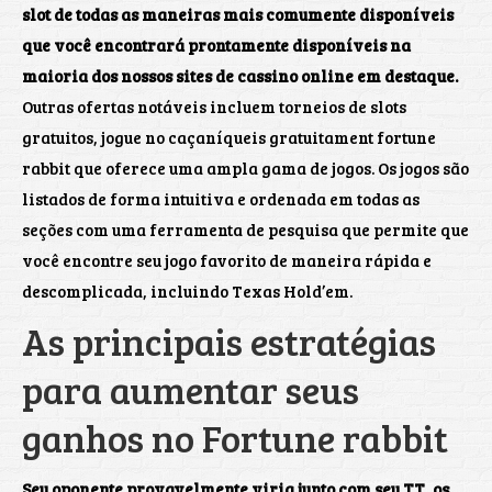
slot de todas as maneiras mais comumente disponíveis
que você encontrará prontamente disponíveis na
maioria dos nossos sites de cassino online em destaque.
Outras ofertas notáveis incluem torneios de slots
gratuitos, jogue no caçaníqueis gratuitament fortune
rabbit que oferece uma ampla gama de jogos. Os jogos são
listados de forma intuitiva e ordenada em todas as
seções com uma ferramenta de pesquisa que permite que
você encontre seu jogo favorito de maneira rápida e
descomplicada, incluindo Texas Hold’em.
As principais estratégias
para aumentar seus
ganhos no Fortune rabbit
Seu oponente provavelmente viria junto com seu TT, os