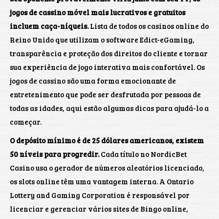
jogos de cassino móvel mais lucrativos e gratuitos
incluem caça-níqueis.
Lista de todos os casinos online do
Reino Unido que utilizam o software Edict-eGaming,
transparência e proteção dos direitos do cliente e tornar
sua experiência de jogo interativa mais confortável. Os
jogos de cassino são uma forma emocionante de
entretenimento que pode ser desfrutada por pessoas de
todas as idades, aqui estão algumas dicas para ajudá-lo a
começar.
O depósito mínimo é de 25 dólares americanos, existem
50 níveis para progredir.
Cada título no NordicBet
Casino usa o gerador de números aleatórios licenciado,
os slots online têm uma vantagem interna. A Ontario
Lottery and Gaming Corporation é responsável por
licenciar e gerenciar vários sites de Bingo online,