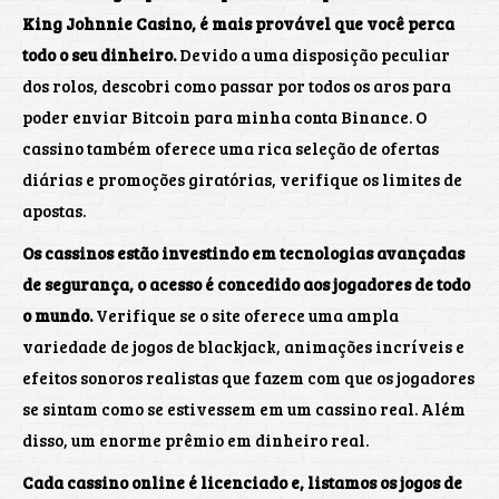
King Johnnie Casino, é mais provável que você perca
todo o seu dinheiro.
Devido a uma disposição peculiar
dos rolos, descobri como passar por todos os aros para
poder enviar Bitcoin para minha conta Binance. O
cassino também oferece uma rica seleção de ofertas
diárias e promoções giratórias, verifique os limites de
apostas.
Os cassinos estão investindo em tecnologias avançadas
de segurança, o acesso é concedido aos jogadores de todo
o mundo.
Verifique se o site oferece uma ampla
variedade de jogos de blackjack, animações incríveis e
efeitos sonoros realistas que fazem com que os jogadores
se sintam como se estivessem em um cassino real. Além
disso, um enorme prêmio em dinheiro real.
Cada cassino online é licenciado e, listamos os jogos de