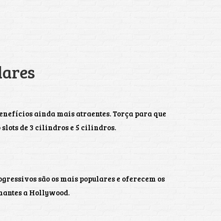
lares
benefícios ainda mais atraentes. Torça para que
ots de 3 cilindros e 5 cilindros.
rogressivos são os mais populares e oferecem os
hantes a Hollywood.