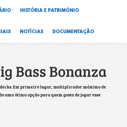
ÁRIO
HISTÓRIA E PATRIMÓNIO
IAIS
NOTÍCIAS
DOCUMENTAÇÃO
Big Bass Bonanza
 decks. Em primeiro lugar, multiplicador máximo de
 são uma ótima opção para quem gosta de jogar esse