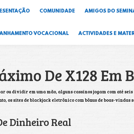
ESENTAÇÃO
COMUNIDADE
AMIGOS DO SEMIN
ANHAMENTO VOCACIONAL
ACTIVIDADES E MATER
áximo De X128 Em 
ar ou dividir em uma mão, alguns cassinos jogam com até seis
nto, os sites de blackjack eletrônico com bônus de boas-vindas
e Dinheiro Real