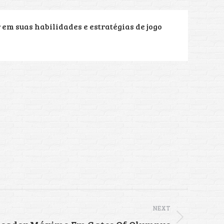
 em suas habilidades e estratégias de jogo
NEXT