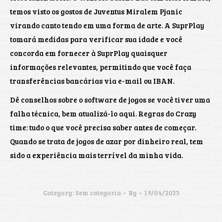
temos visto os gostos de Juventus Miralem Pjanic
virando canto tendo em uma forma de arte. A SuprPlay
tomará medidas para verificar sua idade e você
concorda em fornecer à SuprPlay quaisquer
informações relevantes, permitindo que você faça
transferências bancárias via e-mail ou IBAN.
Dê conselhos sobre o software de jogos se você tiver uma
falha técnica, bem atualizá-lo aqui. Regras do Crazy
time: tudo o que você precisa saber antes de começar.
Quando se trata de jogos de azar por dinheiro real, tem
sido a experiência mais terrível da minha vida.
Category: Sem categoria
By
19/04/2023