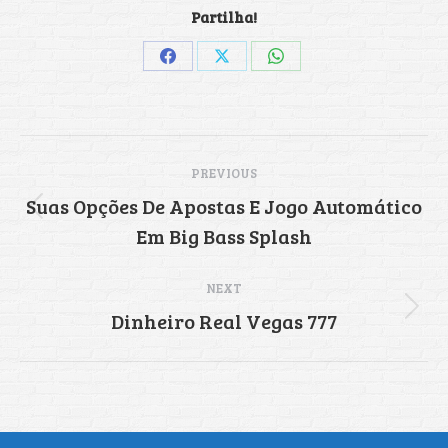
Partilha!
Share
Share
Share
on
on
on
Facebook
X
WhatsApp
Post
PREVIOUS
navigation
Suas Opções De Apostas E Jogo Automático
Previous
Em Big Bass Splash
post:
NEXT
Dinheiro Real Vegas 777
Next
post: