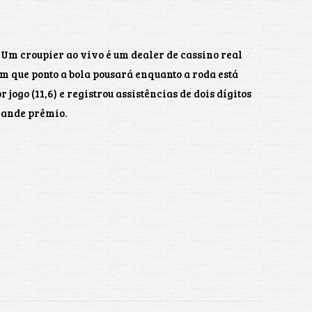
. Um croupier ao vivo é um dealer de cassino real
em que ponto a bola pousará enquanto a roda está
ogo (11,6) e registrou assistências de dois dígitos
grande prêmio.