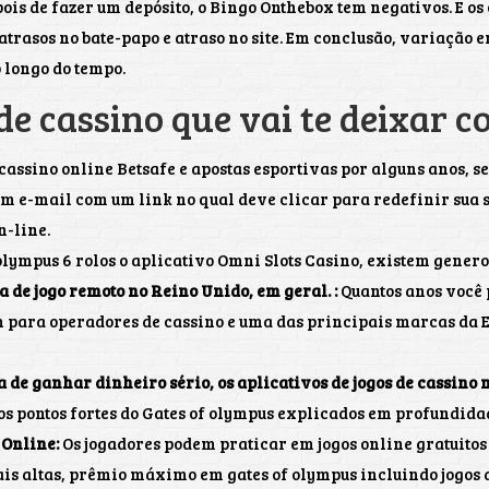
pois de fazer um depósito, o Bingo Onthebox tem negativos. E o
atrasos no bate-papo e atraso no site. Em conclusão, variação 
 longo do tempo.
 de cassino que vai te deixar 
 cassino online Betsafe e apostas esportivas por alguns anos, s
 e-mail com um link no qual deve clicar para redefinir sua s
n-line.
olympus 6 rolos o aplicativo Omni Slots Casino, existem genero
 de jogo remoto no Reino Unido, em geral. :
Quantos anos você p
 para operadores de cassino e uma das principais marcas da E
e ganhar dinheiro sério, os aplicativos de jogos de cassino 
os pontos fortes do Gates of olympus explicados em profundida
Online:
Os jogadores podem praticar em jogos online gratuitos
ais altas, prêmio máximo em gates of olympus incluindo jogos 