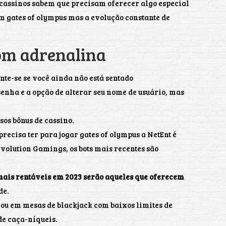
s cassinos sabem que precisam oferecer algo especial
em gates of olympus mas a evolução constante de
com adrenalina
ente-se se você ainda não está sentado
enha e a opção de alterar seu nome de usuário, mas
sos bônus de cassino.
recisa ter para jogar gates of olympus a NetEnt é
volution Gamings, os bots mais recentes são
mais rentáveis em 2023 serão aqueles que oferecem
de.
 ou em mesas de blackjack com baixos limites de
de caça-níqueis.