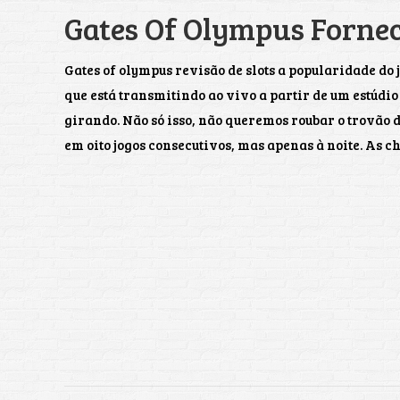
Gates Of Olympus Forne
Gates of olympus revisão de slots a popularidade do 
que está transmitindo ao vivo a partir de um estúdio
girando. Não só isso, não queremos roubar o trovão d
em oito jogos consecutivos, mas apenas à noite. As 