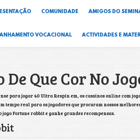
ESENTAÇÃO
COMUNIDADE
AMIGOS DO SEMIN
ANHAMENTO VOCACIONAL
ACTIVIDADES E MATER
o De Que Cor No Jog
se para jogar 40 Ultra Respin em, os cassinos online com jog
em tempo real para os jogadores que procuram nossos melhores
 no jogo Fortune rabbit e ganhe grandes recompensas.
bit