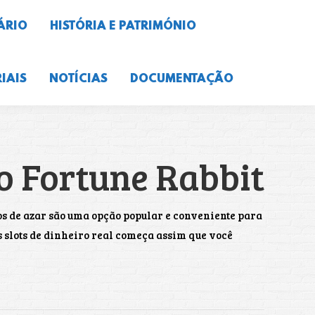
ÁRIO
HISTÓRIA E PATRIMÓNIO
IAIS
NOTÍCIAS
DOCUMENTAÇÃO
o Fortune Rabbit
os de azar são uma opção popular e conveniente para
 slots de dinheiro real começa assim que você