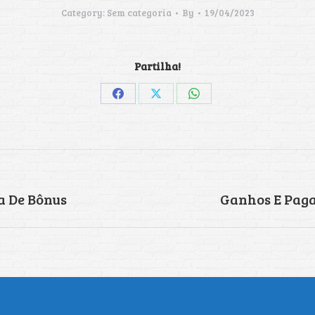
Category: Sem categoria
By
19/04/2023
Partilha!
Share
Share
Share
on
on
on
Facebook
X
WhatsApp
a De Bônus
Ganhos E Pag
Next
post: