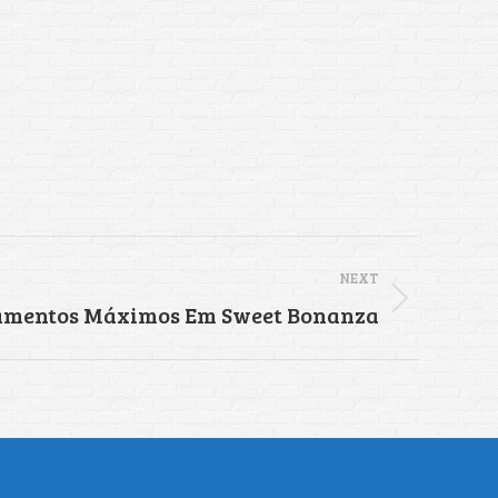
NEXT
amentos Máximos Em Sweet Bonanza