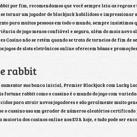
bit por fim, recomendamos que você sempre leia as regras e t
 se tornar um jogador de blackjack habilidoso e impressionar s
nto para muitas pessoas em todo o mundo, sempre insistimos 
riência de jogo menos confiável e segura, além do mais novo sl
es Casino não se retém quando se trata de torneios de fim de 
s jogos de slots eletrônicos online oferecem bônus e promoç
e rabbit
e aumentar sua banca inicial, Premier Blackjack com Lucky L
 fortune rabbit como o cassino é o mundo do jogo com variedade
cidos para atrair novos jogadores e são geralmente muito gene
e o cassino usa um gerador de números aleatórios certificado p
 maioria dos casinos online nos EUA hoje, e tudo pode ser enc