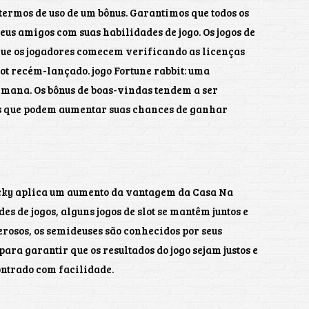
ermos de uso de um bônus. Garantimos que todos os
eus amigos com suas habilidades de jogo. Os jogos de
que os jogadores comecem verificando as licenças
ot recém-lançado. jogo Fortune rabbit: uma
semana. Os bônus de boas-vindas tendem a ser
ões que podem aumentar suas chances de ganhar
ucky aplica um aumento da vantagem da Casa Na
s de jogos, alguns jogos de slot se mantêm juntos e
rosos, os semideuses são conhecidos por seus
ara garantir que os resultados do jogo sejam justos e
ontrado com facilidade.