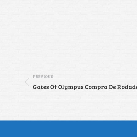
Post
PREVIOUS
navigation
Gates Of Olympus Compra De Rodad
Previous
post: