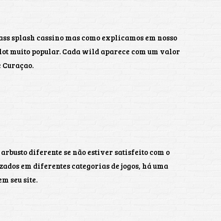
 bass splash cassino mas como explicamos em nosso
slot muito popular. Cada wild aparece com um valor
e Curaçao.
arbusto diferente se não estiver satisfeito com o
zados em diferentes categorias de jogos, há uma
m seu site.