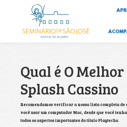
APR
ACOMP
Qual é O Melhor
Splash Cassino
Recomendamos verificar a nossa lista completa de s
você usar um computador Mac, desde que você tenha 
todos os aspectos importantes do título Playtechs.