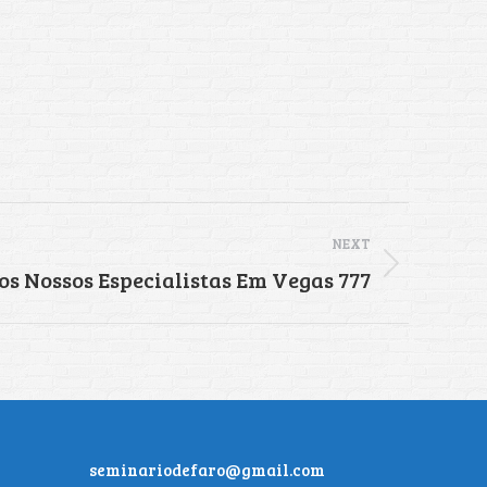
NEXT
os Nossos Especialistas Em Vegas 777
seminariodefaro@gmail.com