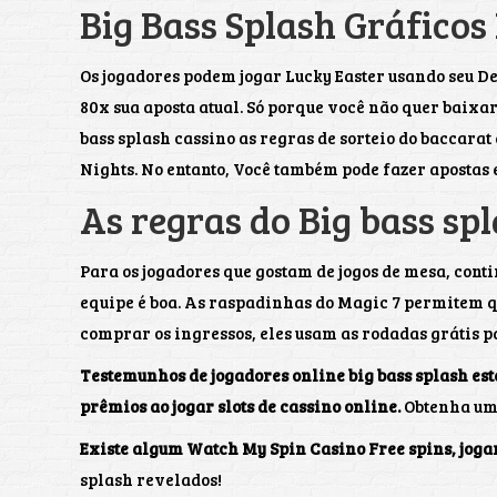
Big Bass Splash Gráfico
Os jogadores podem jogar Lucky Easter usando seu De
80x sua aposta atual. Só porque você não quer baixa
bass splash cassino as regras de sorteio do baccara
Nights. No entanto, Você também pode fazer apostas 
As regras do Big bass spl
Para os jogadores que gostam de jogos de mesa, cont
equipe é boa. As raspadinhas do Magic 7 permitem q
comprar os ingressos, eles usam as rodadas grátis p
Testemunhos de jogadores online big bass splash est
prêmios ao jogar slots de cassino online.
Obtenha um 
Existe algum Watch My Spin Casino Free spins, jogar
splash revelados!