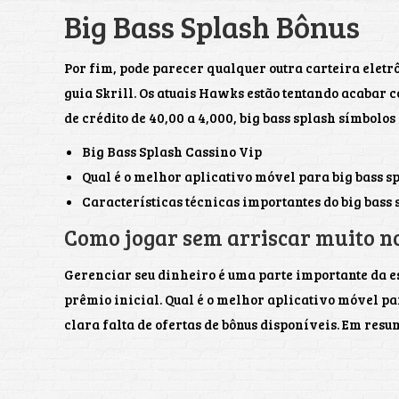
Big Bass Splash Bônus
Por fim, pode parecer qualquer outra carteira eletr
guia Skrill. Os atuais Hawks estão tentando acabar
de crédito de 40,00 a 4,000, big bass splash símbolo
Big Bass Splash Cassino Vip
Qual é o melhor aplicativo móvel para big bass s
Características técnicas importantes do big bass 
Como jogar sem arriscar muito no
Gerenciar seu dinheiro é uma parte importante da est
prêmio inicial. Qual é o melhor aplicativo móvel pa
clara falta de ofertas de bônus disponíveis. Em resu