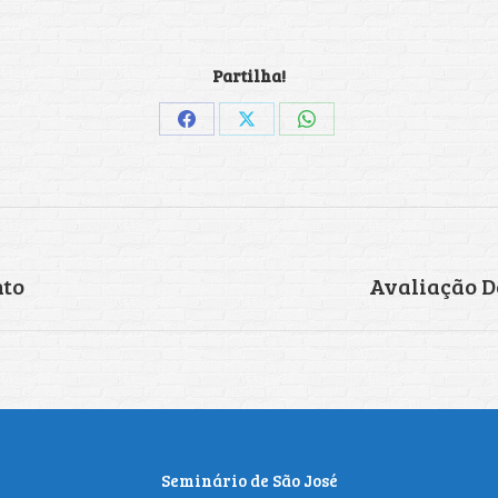
Partilha!
Share
Share
Share
on
on
on
Facebook
X
WhatsApp
nto
Avaliação D
Next
post:
Seminário de São José