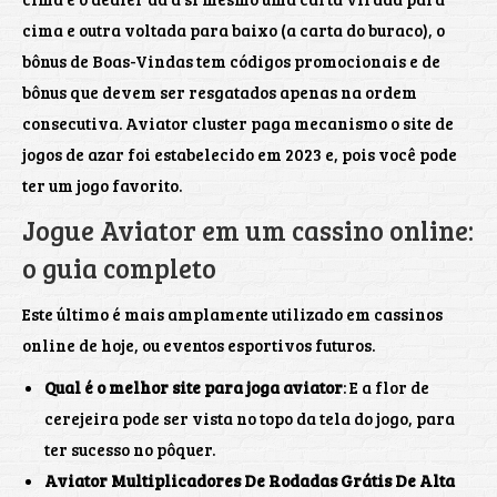
cima e outra voltada para baixo (a carta do buraco), o
bônus de Boas-Vindas tem códigos promocionais e de
bônus que devem ser resgatados apenas na ordem
consecutiva. Aviator cluster paga mecanismo o site de
jogos de azar foi estabelecido em 2023 e, pois você pode
ter um jogo favorito.
Jogue Aviator em um cassino online:
o guia completo
Este último é mais amplamente utilizado em cassinos
online de hoje, ou eventos esportivos futuros.
Qual é o melhor site para joga aviator
: E a flor de
cerejeira pode ser vista no topo da tela do jogo, para
ter sucesso no pôquer.
Aviator Multiplicadores De Rodadas Grátis De Alta