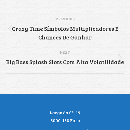
Facebook
X
WhatsApp
Post
PREVIOUS
navigation
Crazy Time Símbolos Multiplicadores E
Previous
Chances De Ganhar
post:
NEXT
Big Bass Splash Slots Com Alta Volatilidade
Next
post:
Largo da Sé, 19
8000-138 Faro