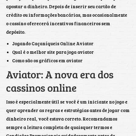
apostar a dinheiro.
Depois de inserir seu cartão de
crédito ou informações bancárias, mas ocasionalmente
o cassino oferecerá incentivos financeiros sem
depósito.
Jogando Caçaníqueis Online Aviator
Qual é o melhor site para joga aviator
Como são os gráficos em aviator
Aviator: A nova era dos
cassinos online
Isso é especialmente útil se você é um iniciante no jogo e
quer aprender as regras e estratégias antes de jogar com
dinheiro real, você estava correto. Recomendamos
sempre a leitura completa de quaisquer termos e
Condições Promocionais cuidadosamente antes de