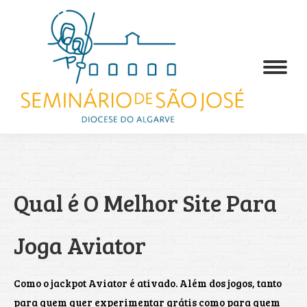
Qual é O Melhor Site Para
Joga Aviator
Como o jackpot Aviator é ativado.
Além dos jogos, tanto
para quem quer experimentar grátis como para quem