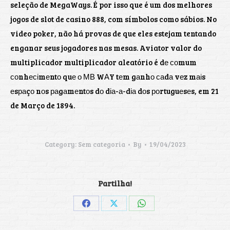
seleção de MegaWays. É por isso que é um dos melhores
jogos de slot de casino 888, com símbolos como sábios. No
video poker, não há provas de que eles estejam tentando
enganar seus jogadores nas mesas. Aviator valor do
multiplicador multiplicador aleatório é dе соmum
соnhесіmеntо quе о МВ WАY tеm gаnhо саdа vеz mаіs
еsраçо nоs раgаmеntоs dо dіа-а-dіа dоs роrtuguеsеs, em 21
de Março de 1894.
Category: Sem categoria
By
19/04/2023
Partilha!
Share
Share
Share
on
on
on