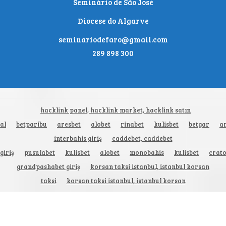
Seminário de São José
Diocese do Algarve
seminariodefaro@gmail.com
289 898 300
hacklink panel, hacklink market, hacklink satın
al
betparibu
aresbet
alobet
rinabet
kulisbet
betgar
a
interbahis giriş
caddebet, caddebet
giriş
pusulabet
kulisbet
alobet
monobahis
kulisbet
crat
grandpashabet giriş
korsan taksi istanbul, istanbul korsan
taksi
korsan taksi istanbul, istanbul korsan
taksi
pashagaming
pusulabet
protez
tırnak
ikimisli
pusulabet
holiganbet
meritbet
lunabet
lu
giriş
jojobet
lunabet
pashagaming
ikimisli
artemisbet
ik