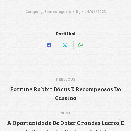
Category: Sem categoria
By
19/04/2023
Partilha!
Share
Share
Share
on
on
on
Facebook
X
WhatsApp
Post
PREVIOUS
navigation
Fortune Rabbit Bônus E Recompensas Do
Previous
Cassino
post:
NEXT
A Oportunidade De Obter Grandes Lucros E
Next