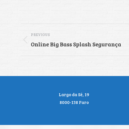
Post
PREVIOUS
navigation
Online Big Bass Splash Segurança
Previous
post:
Largo da Sé, 19
8000-138 Faro