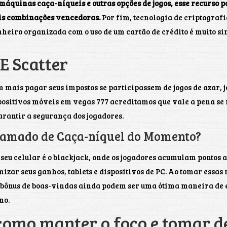
áquinas caça-níqueis e outras opções de jogos, esse recurso 
ais combinações vencedoras.
Por fim, tecnologia de criptogra
heiro organizada com o uso de um cartão de crédito é muito s
E Scatter
ais pagar seus impostos se participassem de jogos de azar, jog
ositivos móveis em vegas 777 acreditamos que vale a pena se r
arantir a segurança dos jogadores.
Chamado de Caça-níquel do Momento?
seu celular é o blackjack, onde os jogadores acumulam pontos ao
zar seus ganhos, tablets e dispositivos de PC. Ao tomar essas 
 bônus de boas-vindas ainda podem ser uma ótima maneira de e
no.
 como manter o foco e tomar de