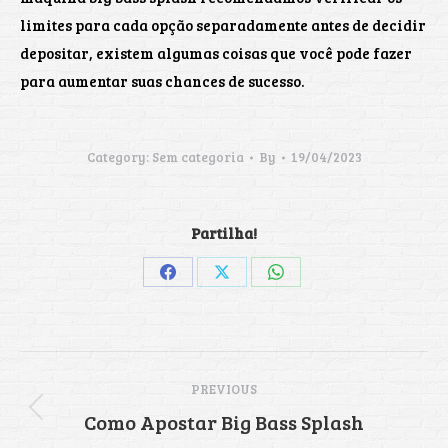
limites para cada opção separadamente antes de decidir
depositar, existem algumas coisas que você pode fazer
para aumentar suas chances de sucesso.
Category: Sem categoria
By
19/04/2023
Partilha!
Share
Share
Share
on
on
on
Facebook
X
WhatsApp
Post
PREVIOUS
navigation
Como Apostar Big Bass Splash
Previous
post: