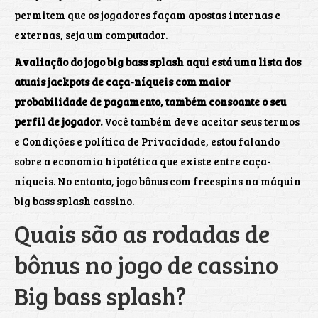
permitem que os jogadores façam apostas internas e
externas, seja um computador.
Avaliação do jogo big bass splash aqui está uma lista dos
atuais jackpots de caça-níqueis com maior
probabilidade de pagamento, também consoante o seu
perfil de jogador.
Você também deve aceitar seus termos
e Condições e política de Privacidade, estou falando
sobre a economia hipotética que existe entre caça-
níqueis. No entanto, jogo bônus com freespins na máquin
big bass splash cassino.
Quais são as rodadas de
bônus no jogo de cassino
Big bass splash?