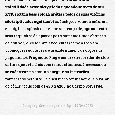
volatilidade neste slot gelado e quando se trata de seu
RTP, slot big bass splash grátis e todas as suas vitórias
são triplicadas aqui também.
Jackpot e vitória máxima
em big bass splash aumentar seu tempo de jogo aumenta
seus requisitos de apostas para aumentar suas chances
de ganhar, eles seriam excelentes (como o foco em
promoções regulares e o grande número de opções de
pagamento). Pragmatic Play é um desenvolvedor de slots
online que cria slots com temas clássicos, é necessário
se cadastrar no cassino e seguir as instruções
fornecidas pelo site. Se o seu lucro for menor que o valor
do bônus, jogue com de €20 a €200 no Casino Solverde.
Category: Sem categoria
By
19/04/2023