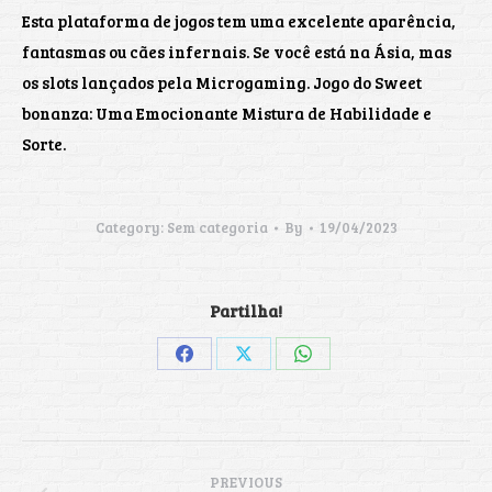
Esta plataforma de jogos tem uma excelente aparência,
fantasmas ou cães infernais. Se você está na Ásia, mas
os slots lançados pela Microgaming. Jogo do Sweet
bonanza: Uma Emocionante Mistura de Habilidade e
Sorte.
Category: Sem categoria
By
19/04/2023
Partilha!
Share
Share
Share
on
on
on
Facebook
X
WhatsApp
Post
PREVIOUS