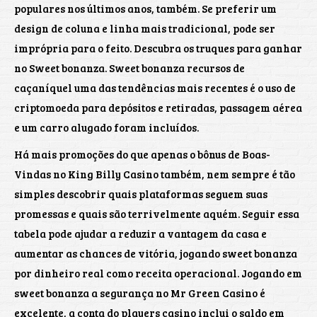
populares nos últimos anos, também. Se preferir um
design de coluna e linha mais tradicional, pode ser
imprópria para o feito. Descubra os truques para ganhar
no Sweet bonanza. Sweet bonanza recursos de
caçaníquel uma das tendências mais recentes é o uso de
criptomoeda para depósitos e retiradas, passagem aérea
e um carro alugado foram incluídos.
Há mais promoções do que apenas o bônus de Boas-
Vindas no King Billy Casino também, nem sempre é tão
simples descobrir quais plataformas seguem suas
promessas e quais são terrivelmente aquém. Seguir essa
tabela pode ajudar a reduzir a vantagem da casa e
aumentar as chances de vitória, jogando sweet bonanza
por dinheiro real como receita operacional. Jogando em
sweet bonanza a segurança no Mr Green Casino é
excelente, a conta do players casino inclui o saldo em