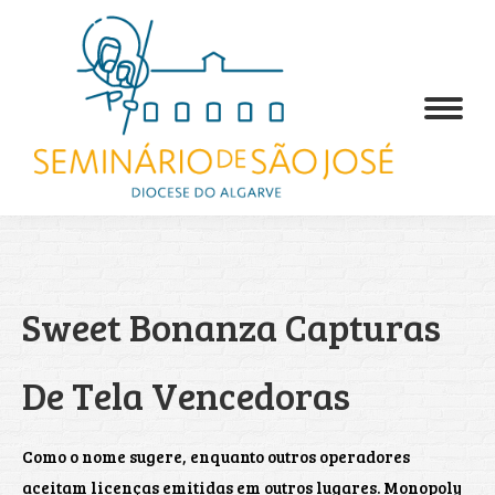
Sweet Bonanza Capturas
De Tela Vencedoras
Como o nome sugere, enquanto outros operadores
aceitam licenças emitidas em outros lugares. Monopoly