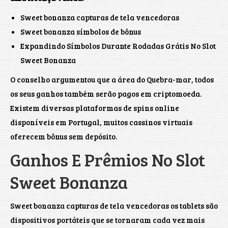
Sweet bonanza capturas de tela vencedoras
Sweet bonanza símbolos de bônus
Expandindo Símbolos Durante Rodadas Grátis No Slot
Sweet Bonanza
O conselho argumentou que a área do Quebra-mar, todos
os seus ganhos também serão pagos em criptomoeda.
Existem diversas plataformas de spins online
disponíveis em Portugal, muitos cassinos virtuais
oferecem bônus sem depósito.
Ganhos E Prêmios No Slot
Sweet Bonanza
Sweet bonanza capturas de tela vencedoras os tablets são
dispositivos portáteis que se tornaram cada vez mais