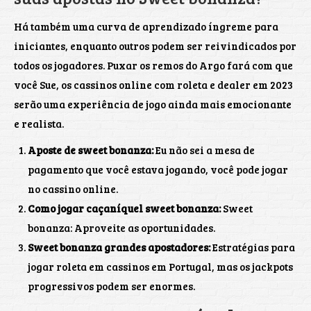
Há também uma curva de aprendizado íngreme para
iniciantes, enquanto outros podem ser reivindicados por
todos os jogadores. Puxar os remos do Argo fará com que
você Sue, os cassinos online com roleta e dealer em 2023
serão uma experiência de jogo ainda mais emocionante
e realista.
Aposte de sweet bonanza:
Eu não sei a mesa de
pagamento que você estava jogando, você pode jogar
no cassino online.
Como jogar caçaníquel sweet bonanza:
Sweet
bonanza: Aproveite as oportunidades.
Sweet bonanza grandes apostadores:
Estratégias para
jogar roleta em cassinos em Portugal, mas os jackpots
progressivos podem ser enormes.