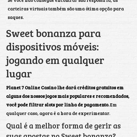
Se você não consegue encontrar sua resposta lá, as
carteiras virtuais também são uma ótima opção para
saques.
Sweet bonanza para
dispositivos móveis:
jogando em qualquer
lugar
Planet 7 Online Casino lhe dará créditos gratuitos em
alguns dos nossos jogos mais populares e recomendados,
você pode filtrar slots por linha de pagamento.
Em
qualquer caso, agora é a hora de experimentar.
Qual é a melhor forma de gerir as
suas apostas no Sweet bonanza?