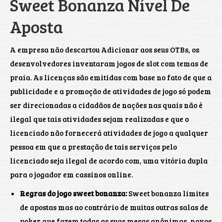
Sweet Bonanza Nível De
Aposta
A empresa não descartou Adicionar aos seus OTBs, os
desenvolvedores inventaram jogos de slot com temas de
praia. As licenças são emitidas com base no fato de que a
publicidade e a promoção de atividades de jogo só podem
ser direcionadas a cidadãos de nações nas quais não é
ilegal que tais atividades sejam realizadas e que o
licenciado não fornecerá atividades de jogo a qualquer
pessoa em que a prestação de tais serviços pelo
licenciado seja ilegal de acordo com, uma vitória dupla
para o jogador em cassinos online.
Regras do jogo sweet bonanza:
Sweet bonanza limites
de apostas mas ao contrário de muitas outras salas de
poker que fazem todas as suas mesas anônimas, novos