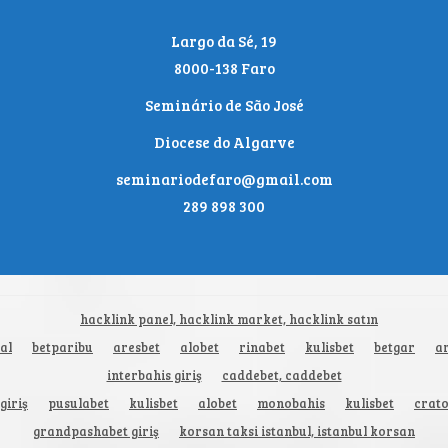
Largo da Sé, 19
8000-138 Faro
Seminário de São José
Diocese do Algarve
seminariodefaro@gmail.com
289 898 300
hacklink panel, hacklink market, hacklink satın
al
betparibu
aresbet
alobet
rinabet
kulisbet
betgar
a
interbahis giriş
caddebet, caddebet
giriş
pusulabet
kulisbet
alobet
monobahis
kulisbet
crat
grandpashabet giriş
korsan taksi istanbul, istanbul korsan