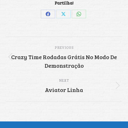
Partilha!
Share
Share
Share
on
on
on
Facebook
X
WhatsApp
Post
PREVIOUS
navigation
Crazy Time Rodadas Grátis No Modo De
Previous
Demonstração
post:
NEXT
Aviator Linha
Next
post: