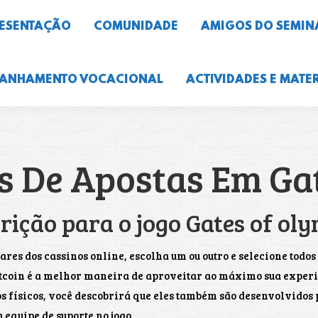
ESENTAÇÃO
COMUNIDADE
AMIGOS DO SEMIN
ANHAMENTO VOCACIONAL
ACTIVIDADES E MATER
s De Apostas Em Ga
rição para o jogo Gates of ol
res dos cassinos online, escolha um ou outro e selecione todo
Bitcoin é a melhor maneira de aproveitar ao máximo sua experi
s físicos, você descobrirá que eles também são desenvolvidos
equipe de suporte no jogo.