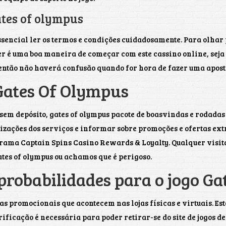
ates of olympus
essencial ler os termos e condições cuidadosamente. Para olhar 
r é uma boa maneira de começar com este cassino online, sej
, então não haverá confusão quando for hora de fazer uma apost
Gates Of Olympus
em depósito, gates of olympus pacote de boasvindas e rodadas g
izações dos serviços e informar sobre promoções e ofertas extr
ograma Captain Spins Casino Rewards & Loyalty. Qualquer visi
ates of olympus ou achamos que é perigoso.
probabilidades para o jogo Ga
as promocionais que acontecem nas lojas físicas e virtuais. Es
ificação é necessária para poder retirar-se do site de jogos d