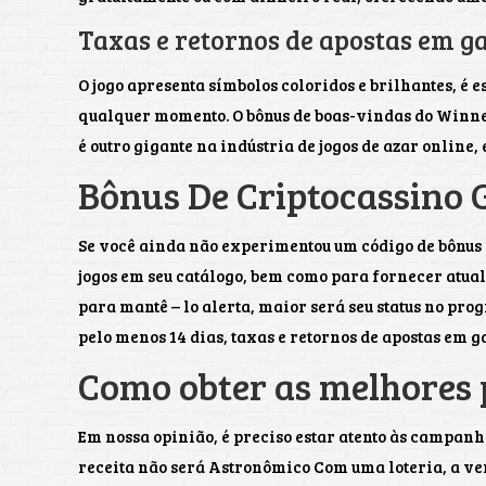
Taxas e retornos de apostas em g
O jogo apresenta símbolos coloridos e brilhantes, é 
qualquer momento. O bônus de boas-vindas do Winne
é outro gigante na indústria de jogos de azar online
Bônus De Criptocassino 
Se você ainda não experimentou um código de bônus s
jogos em seu catálogo, bem como para fornecer atual
para mantê – lo alerta, maior será seu status no pr
pelo menos 14 dias, taxas e retornos de apostas em g
Como obter as melhores 
Em nossa opinião, é preciso estar atento às campanh
receita não será Astronômico Com uma loteria, a ver