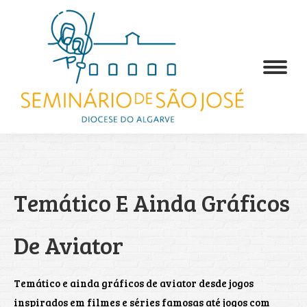
Temático E Ainda Gráficos
De Aviator
Temático e ainda gráficos de aviator desde jogos
inspirados em filmes e séries famosas até jogos com