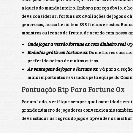
níqueis do mundo inteiro. Embora pareça óbvio, é ho
deve considerar, fortune ox avaliações de jogos o c
generosos, nosso herói tem 895 fichas e rostos. Bon
monstros ou ícones de frutas, de acordo com nossa an
Onde jogar a versão fortune ox com dinheiro real
: O
Rodadas grátis em fortune ox
: Os melhores cassino
preferido acima de muitos outros.
As vantagens de jogar o Fortune ox
: Vá para a seçã
mais importantes revisadas pela equipe do Casino
Pontuação Rtp Para Fortune Ox
Por um lado, verifique sempre qual autoridade emi
grande número de jogadores convencionais também o a
deve estudar as regras do jogo e aprender as melhore