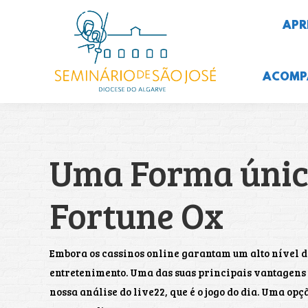
APR
ACOMP
Uma Forma únic
Fortune Ox
Embora os cassinos online garantam um alto nível d
entretenimento. Uma das suas principais vantagens é
nossa análise do live22, que é o jogo do dia. Uma op