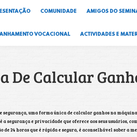
ESENTAÇÃO
COMUNIDADE
AMIGOS DO SEMIN
ANHAMENTO VOCACIONAL
ACTIVIDADES E MATER
a De Calcular Gan
e segurança, uma forma única de calcular ganhos na máquina f
 a segurança e privacidade que oferece aos seus usuários, com
ção de 24 horas que é rápida e segura, é aconselhável saber a me