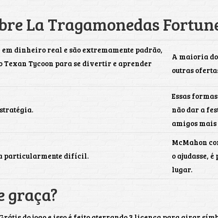
obre La Tragamonedas Fortun
ne em dinheiro real e são extremamente padrão,
A maioria do
o Texan Tycoon para se divertir e aprender
outras ofert
Essas formas 
stratégia.
não dar a fes
amigos mais
McMahon como
a particularmente difícil.
o ajudasse, é
lugar.
e graça?
átis do jogo e isso é feito aterrando 3 licença para girar sí