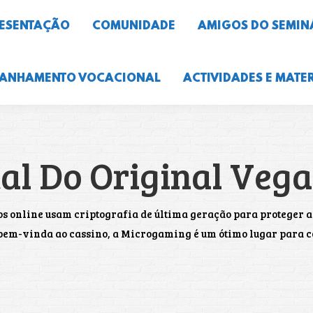
ESENTAÇÃO
COMUNIDADE
AMIGOS DO SEMIN
ANHAMENTO VOCACIONAL
ACTIVIDADES E MATER
al Do Original Vega
os online usam criptografia de última geração para proteger a
 bem-vinda ao cassino, a Microgaming é um ótimo lugar para 