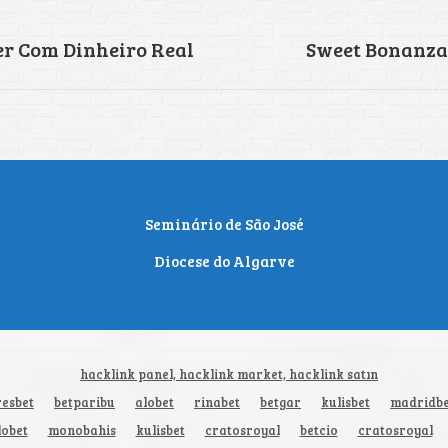
er Com Dinheiro Real
Sweet Bonanza
Next
post:
Seminário de São José
Diocese do Algarve
hacklink panel, hacklink market, hacklink satın
resbet
betparibu
alobet
rinabet
betgar
kulisbet
madridbe
lobet
monobahis
kulisbet
cratosroyal
betcio
cratosroyal