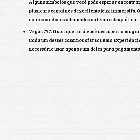
Alguns símbolos que você pode esperar encontrar
plusieurs centaines dexcellents jeux immersifs. O
muitos símbolos adequados ao tema subaquático.
Vegas 777: O slot que fará você descobrir a magia 
Cada um desses cassinos oferece uma experiência 
necessário usar apenas um deles para pagamento
Post