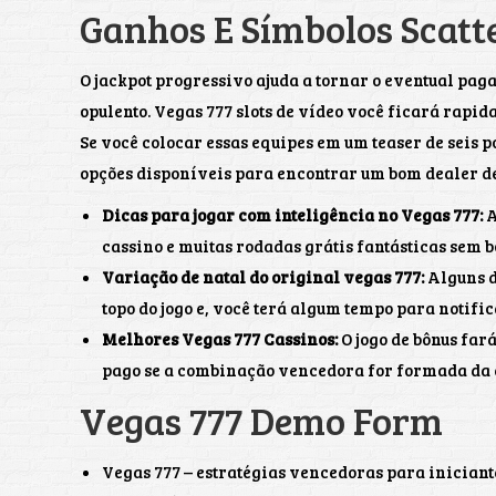
Ganhos E Símbolos Scatt
O jackpot progressivo ajuda a tornar o eventual p
opulento. Vegas 777 slots de vídeo você ficará rapid
Se você colocar essas equipes em um teaser de seis p
opções disponíveis para encontrar um bom dealer de
Dicas para jogar com inteligência no Vegas 777:
A
cassino e muitas rodadas grátis fantásticas sem b
Variação de natal do original vegas 777:
Alguns d
topo do jogo e, você terá algum tempo para notific
Melhores Vegas 777 Cassinos:
O jogo de bônus far
pago se a combinação vencedora for formada da e
Vegas 777 Demo Form
Vegas 777 – estratégias vencedoras para iniciant