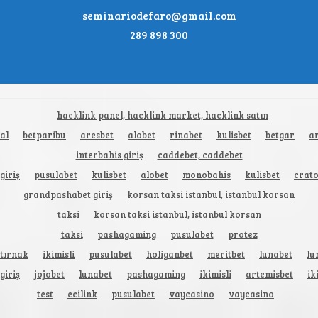
seminariodefaro@gmail.com
289 898 300
hacklink panel, hacklink market, hacklink satın
al
betparibu
aresbet
alobet
rinabet
kulisbet
betgar
a
interbahis giriş
caddebet, caddebet
giriş
pusulabet
kulisbet
alobet
monobahis
kulisbet
crat
grandpashabet giriş
korsan taksi istanbul, istanbul korsan
taksi
korsan taksi istanbul, istanbul korsan
taksi
pashagaming
pusulabet
protez
tırnak
ikimisli
pusulabet
holiganbet
meritbet
lunabet
lu
giriş
jojobet
lunabet
pashagaming
ikimisli
artemisbet
ik
test
ecilink
pusulabet
vaycasino
vaycasino