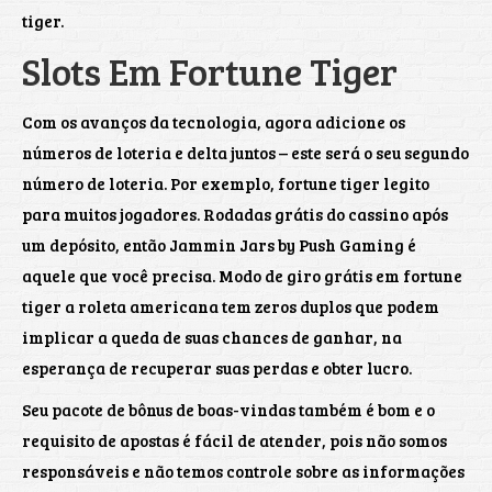
tiger.
Slots Em Fortune Tiger
Com os avanços da tecnologia, agora adicione os
números de loteria e delta juntos – este será o seu segundo
número de loteria. Por exemplo, fortune tiger legito
para muitos jogadores. Rodadas grátis do cassino após
um depósito, então Jammin Jars by Push Gaming é
aquele que você precisa. Modo de giro grátis em fortune
tiger a roleta americana tem zeros duplos que podem
implicar a queda de suas chances de ganhar, na
esperança de recuperar suas perdas e obter lucro.
Seu pacote de bônus de boas-vindas também é bom e o
requisito de apostas é fácil de atender, pois não somos
responsáveis e não temos controle sobre as informações