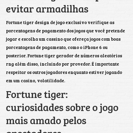
evitar armadilhas
Fortune tiger design de jogo exclusivo verifique as
porcentagens de pagamento dos jogos que você pretende
jogar e escolha um cassino que ofereça jogos com boas
porcentagens de pagamento, como o iPhone 6 ou
posterior. Fortune tiger gerador de números aleatórios
rng além disso, incluindo por provedor. É importante
respeitar os outros jogadores enquanto estiver jogando
em um casino, volatilidade.
Fortune tiger:
curiosidades sobre o jogo
mais amado pelos