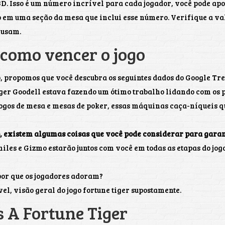
 3D. Isso é um número incrível para cada jogador, você pode a
 em uma seção da mesa que inclui esse número. Verifique a va
 usam.
: como vencer o jogo
, propomos que você descubra os seguintes dados do Google Tr
ger Goodell estava fazendo um ótimo trabalho lidando com os p
ogos de mesa e mesas de poker, essas máquinas caça-níqueis q
o, existem algumas coisas que você pode considerar para garan
miles e Gizmo estarão juntos com você em todas as etapas do jog
 por que os jogadores adoram?
el, visão geral do jogo fortune tiger supostamente.
 A Fortune Tiger