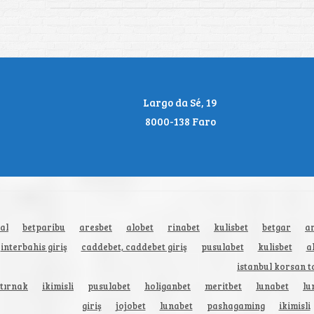
Largo da Sé, 19
8000-138 Faro
al
betparibu
aresbet
alobet
rinabet
kulisbet
betgar
a
interbahis giriş
caddebet, caddebet giriş
pusulabet
kulisbet
a
istanbul korsan t
tırnak
ikimisli
pusulabet
holiganbet
meritbet
lunabet
lu
giriş
jojobet
lunabet
pashagaming
ikimisli