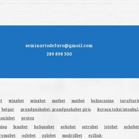
seminariodefaro@gmail.com
289 898 300
t
winxbet
winxbet
matbet
matbet
bahiscasino
taraftar
betgar
grandpashabet, grandpashabet giriş
korsan taksi istanbul,
usulabet
protez
ing
lunabet
holiganbet
sohobet
setrabet
jojobet
sohobet
romabet
oslobet
oslobet
madridbet
ecilink-